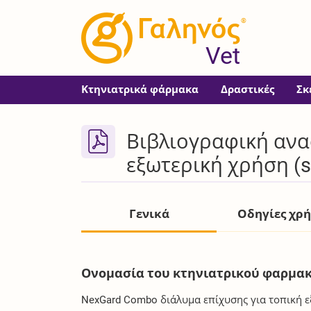
®
Vet
Κτηνιατρικά φάρμακα
Δραστικές
Σκ
Βιβλιογραφική ανα
εξωτερική χρήση (sp
Γενικά
Οδηγίες χρ
Ονομασία του κτηνιατρικού φαρμακ
NexGard Combo διάλυμα επίχυσης για τοπική εξω