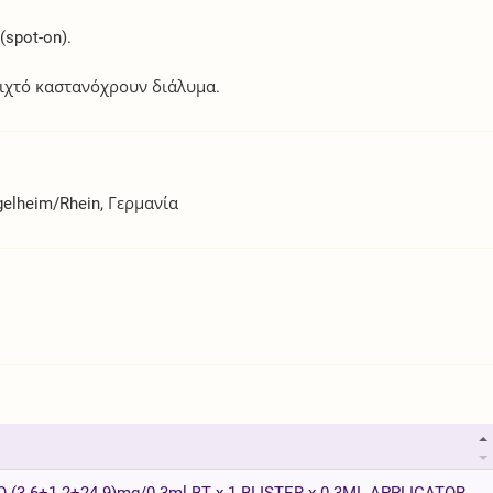
spot-on).
οιχτό καστανόχρουν διάλυμα.
gelheim/Rhein, Γερμανία
3.6+1.2+24.9)mg/0.3ml BT x 1 BLISTER x 0.3ML APPLICATOR