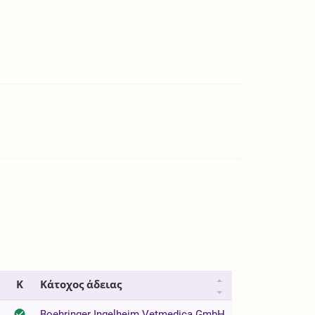
Κ
Κάτοχος άδειας
Boehringer Ingelheim Vetmedica GmbH