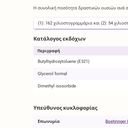
Η συνολική ποσότητα δραστικών ουσιών ανά σ
(1):
162
χιλιοστογραμμάρια
και (2):
54
χιλιοσ
Κατάλογος εκδόχων
Περιγραφή
Butylhydroxytoluene (E321)
Glycerol formal
Dimethyl isosorbide
Υπεύθυνος κυκλοφορίας
Επωνυμία
Boehringer