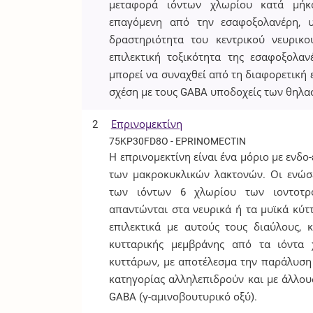
μεταφορά ιόντων χλωρίου κατά μήκ
επαγόμενη από την εσαφοξολανέρη, υ
δραστηριότητα του κεντρικού νευρικ
επιλεκτική τοξικότητα της εσαφοξολ
μπορεί να συναχθεί από τη διαφορετικ
σχέση με τους GABA υποδοχείς των θηλα
2
Επρινομεκτίνη
75KP30FD8O - EPRINOMECTIN
Η επρινομεκτίνη είναι ένα μόριο με ενδ
των μακροκυκλικών λακτονών. Οι ενώσε
των ιόντων 6 χλωρίου των ιοντοτρ
απαντώνται στα νευρικά ή τα μυϊκά κύτ
επιλεκτικά με αυτούς τους διαύλους, 
κυτταρικής μεμβράνης από τα ιόντα
κυττάρων, με αποτέλεσμα την παράλυση 
κατηγορίας αλληλεπιδρούν και με άλλου
GABA (γ-αμινοβουτυρικό οξύ).