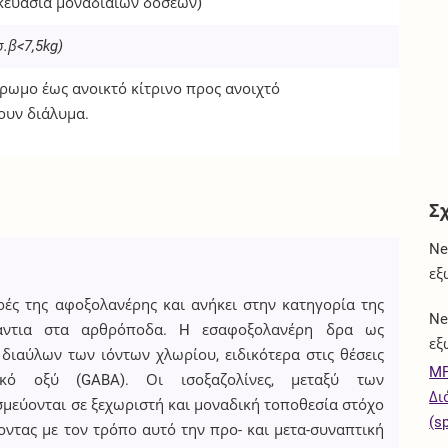
κευασία μοναδιαίων δόσεων)
σ.β<7,5kg)
χρωμο έως ανοικτό κίτρινο προς ανοιχτό
ουν διάλυμα.
Σ
Ne
εξ
ρές της αφοξολανέρης και ανήκει στην κατηγορία της
Ne
ενάντια στα αρθρόποδα. H εσαφοξολανέρη δρα ως
εξ
διαύλων των ιόντων χλωρίου, ειδικότερα στις θέσεις
MP
ρικό οξύ (GABA). Οι ισοξαζολίνες, μεταξύ των
Δι
μεύονται σε ξεχωριστή και μοναδική τοποθεσία στόχο
(s
ντας με τον τρόπο αυτό την προ- και μετα-συναπτική