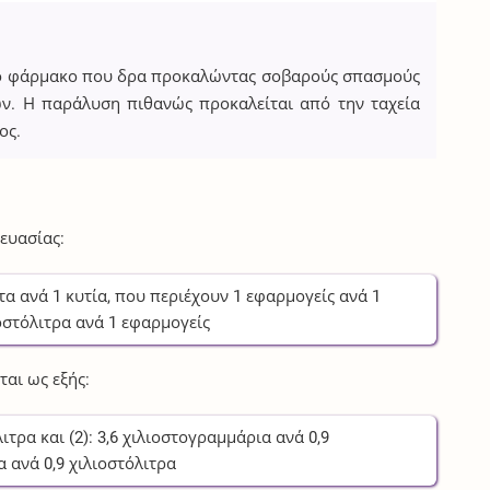
ικό φάρμακο που δρα προκαλώντας σοβαρούς σπασμούς
ν. Η παράλυση πιθανώς προκαλείται από την ταχεία
ος.
ευασίας:
τα
ανά
1
κυτία
, που περιέχουν
1
εφαρμογείς
ανά
1
οστόλιτρα
ανά
1
εφαρμογείς
αι ως εξής:
λιτρα
και (2):
3,6
χιλιοστογραμμάρια
ανά
0,9
α
ανά
0,9
χιλιοστόλιτρα