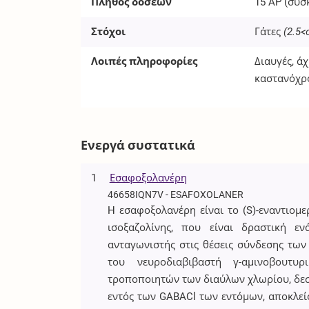
Πλήθος δόσεων
15
AP
(συσ
Στόχοι
Γάτες
(2.5<
Λοιπές πληροφορίες
Διαυγές, ά
καστανόχρ
Ενεργά συστατικά
1
Εσαφοξολανέρη
46658IQN7V - ESAFOXOLANER
H εσαφοξολανέρη είναι το (S)-εναντιομε
ισοξαζολίνης, που είναι δραστική 
ανταγωνιστής στις θέσεις σύνδεσης των 
του νευροδιαβιβαστή γ-αμινοβουτυ
τροποποιητών των διαύλων χλωρίου, δεσ
εντός των GABACl των εντόμων, αποκλείο