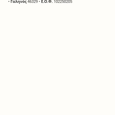
•
Γαληνός
46329
•
Ε.Ο.Φ.
102250205