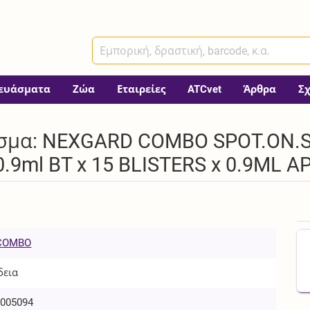
ευάσματα
Ζώα
Εταιρείες
ATCvet
Άρθρα
Σ
ασμα: NEXGARD COMBO SPOT.ON.
0.9ml BT x 15 BLISTERS x 0.9ML 
COMBO
δεια
005094