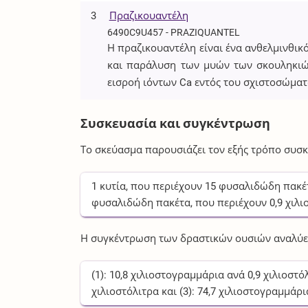
3
Πραζικουαντέλη
6490C9U457 - PRAZIQUANTEL
Η πραζικουαντέλη είναι ένα ανθελμινθ
και παράλυση των μυών των σκουληκιώ
εισροή ιόντων Ca εντός του σχιστοσώματ
Συσκευασία και συγκέντρωση
Το σκεύασμα παρουσιάζει τον εξής τρόπο συσκ
1
κυτία
, που περιέχουν
15
φυσαλιδώδη πακέ
φυσαλιδώδη πακέτα
, που περιέχουν
0,9
χιλι
Η συγκέντρωση των δραστικών ουσιών αναλύετ
(1):
10,8
χιλιοστογραμμάρια
ανά
0,9
χιλιοστό
χιλιοστόλιτρα
και (3):
74,7
χιλιοστογραμμάρι