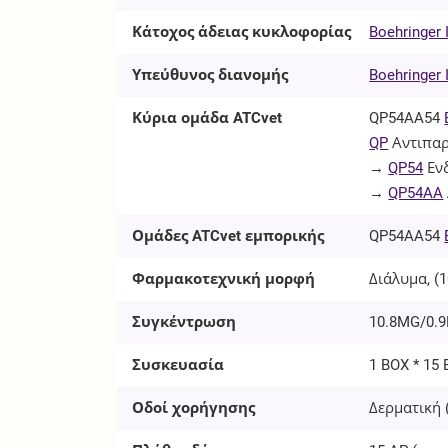
Κάτοχος άδειας κυκλοφορίας
Boehringer
Υπεύθυνος διανομής
Boehringer
Κύρια ομάδα ATCvet
QP54AA54
QP
Αντιπαρ
→
QP54
Εν
→
QP54AA
Ομάδες ATCvet εμπορικής
QP54AA54
Φαρμακοτεχνική μορφή
Διάλυμα, (1
Συγκέντρωση
10.8MG/0.9
Συσκευασία
1 BOX * 15 
Οδοί χορήγησης
Δερματική 