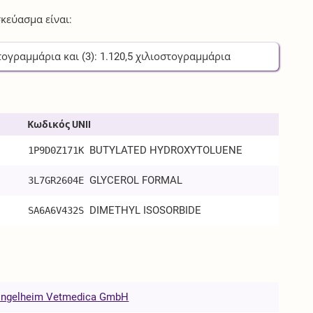
κεύασμα είναι:
τογραμμάρια
και (3):
1.120,5
χιλιοστογραμμάρια
Κωδικός UNII
BUTYLATED HYDROXYTOLUENE
1P9D0Z171K
GLYCEROL FORMAL
3L7GR2604E
DIMETHYL ISOSORBIDE
SA6A6V432S
 Ingelheim Vetmedica GmbH