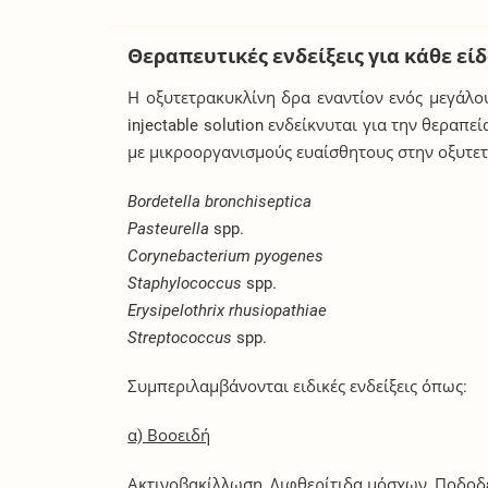
Θεραπευτικές ενδείξεις για κάθε εί
Η οξυτετρακυκλίνη δρα εναντίον ενός μεγάλο
injectable solution ενδείκνυται για την θερ
με μικροοργανισμούς ευαίσθητους στην οξυτετ
Bordetella bronchiseptica
Pasteurella
spp.
Corynebacterium pyogenes
Staphylococcus
spp.
Erysipelothrix rhusiopathiae
Streptococcus
spp.
Συμπεριλαμβάνονται ειδικές ενδείξεις όπως:
α) Βοοειδή
Ακτινοβακίλλωση, Διφθερίτιδα μόσχων, Ποδοδε