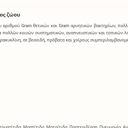
δος ζώου
υ αριθμού Gram θετικών και Gram αρνητικών βακτηρίων, πολλ
απεία πολλών κοινών συστηματικών, αναπνευστικών και τοπικών
ρακυκλίνη, σε βοοειδή, πρόβατα και χοίρους συμπεριλαμβανομ
ρματίτιδα, Μαστίτιδα, Μητρίτιδα, Παστεριδίαση, Πνευμονία, 