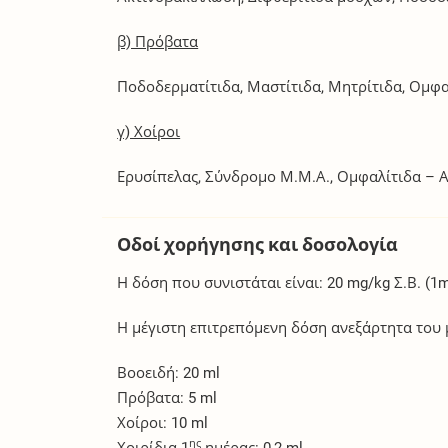
β) Πρόβατα
Ποδοδερματίτιδα, Μαστίτιδα, Μητρίτιδα, Ομφα
γ) Χοίροι
Ερυσίπελας, Σύνδρομο Μ.Μ.Α., Ομφαλίτιδα – Α
Οδοί χορήγησης και δοσολογία
Η δόση που συνιστάται είναι: 20 mg/kg Σ.Β. (1m
Η μέγιστη επιτρεπόμενη δόση ανεξάρτητα του 
Βοοειδή: 20 ml
Πρόβατα: 5 ml
Χοίροι: 10 ml
ης
Χοιρίδια 1
ημέρας: 0,2 ml