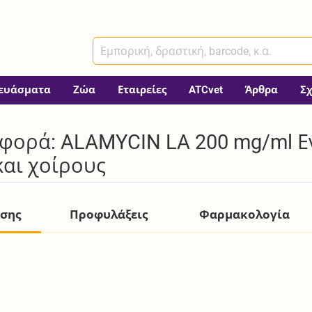
ευάσματα
Ζώα
Εταιρείες
ATCvet
Άρθρα
Σ
φορά: ALAMYCIN LA 200 mg/ml Ε
και χοίρους
ήσης
Προφυλάξεις
Φαρμακολογία