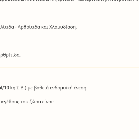
λίτιδα - Αρθρίτιδα και Χλαμυδίαση.
ρθρίτιδα.
l/10 kg Σ.Β.) με βαθειά ενδομυϊκή ένεση.
μεγέθους του ζώου είναι: