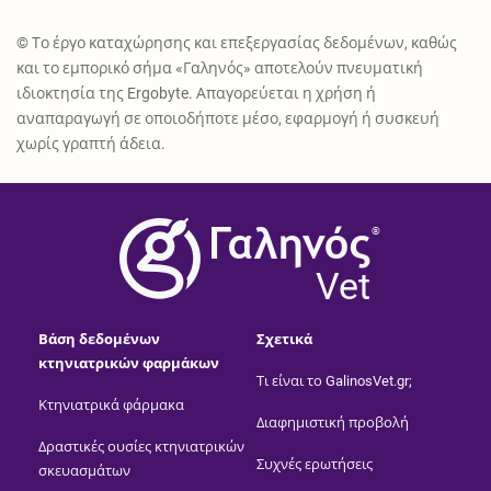
© Το έργο καταχώρησης και επεξεργασίας δεδομένων, καθώς
και το εμπορικό σήμα «Γαληνός» αποτελούν πνευματική
ιδιοκτησία της Ergobyte. Απαγορεύεται η χρήση ή
αναπαραγωγή σε οποιοδήποτε μέσο, εφαρμογή ή συσκευή
χωρίς γραπτή άδεια.
®
Vet
Βάση δεδομένων
Σχετικά
κτηνιατρικών φαρμάκων
Τι είναι το GalinosVet.gr;
Κτηνιατρικά φάρμακα
Διαφημιστική προβολή
Δραστικές ουσίες κτηνιατρικών
Συχνές ερωτήσεις
σκευασμάτων