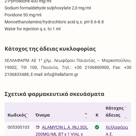
2-Pyrrolidone 400 mg/ml
Sodium formaldehyde sulphoxylate 2,0 mg/ml
Povidone 50 mg/ml
Monoethanolamine/hydrochloric acid q.s. pH 8.6-8.8
Water for injection q.s. to 1 ml
Κάτοχος της άδειας κυκλοφορίας
ΧΕΛΛΑΦΑΡΜ ΑΕ 1° χλμ. Λεωφόρου Παιανίας – Μαρκοπούλου,
19002, ΤΘ 100, Παιανία, Τηλ.: +30 2106800900, Fax: +30
2106833488, E-mail: info@hellafarm.gr
Σχετικά φαρμακευτικά σκευάσματα
Κάτοχος
Κωδικός
Όνομα
Κ
άδειας
005300103
ALAMYCIN L.A. INJ.SOL
Χελλαφάρμ
Α.Ε.
200MG/ML BT x 1 VIAL x