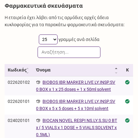
Φαρμακευτικά σκευάσματα
Η εταιρεία έχει λάβει από τις αρμόδιες αρχές άδεια
κυκλοφορίας για τα παρακάτω φαρμακευτικά σκευάσματα:
γραμμές ανά σελίδα
Κωδικός
Όνομα
Κ
022620102
BIOBOS IBR MARKER LIVE LY.INSP.SV
0 BOX x 1 x 25 doses + 1 x 50ml solvent
022620101
BIOBOS IBR MARKER LIVE LY.INSP.SV
0 BOX x 5 x 5 doses + 5 x 10ml solvent
024020101
BIOCAN NOVEL RESPI NS.LY.S.SU 0 BT
x ( 5 VIALS x 1 DOSE + 5 VIALS SOLVENT x
0.5ML)