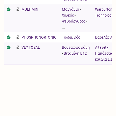
MULTIMIN
Μαγγάνιο
-
Warburton
Χαλκός
-
Technology 
Ψευδάργυρος
-
...
PHOSPHONORTONIC
Τολδιμφός
Βαρελάς Α.Ε
VEY TOSAL
Βουταφωσφάνη
Altavet -
-
Βιταμίνη B12
Παπάτσας Ι.
και Σία Ε.Ε.