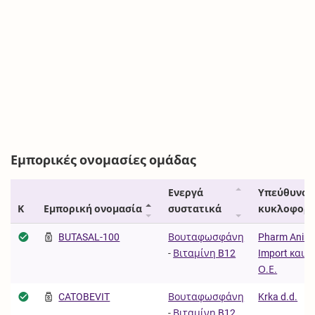
Εμπορικές ονομασίες ομάδας
Ενεργά
Υπεύθυνος
Κ
Εμπορική ονομασία
συστατικά
κυκλοφορί
BUTASAL-100
Βουταφωσφάνη
Pharm Anima
-
Βιταμίνη B12
Import και Σ
Ο.Ε.
CATOBEVIT
Βουταφωσφάνη
Krka d.d.
-
Βιταμίνη B12