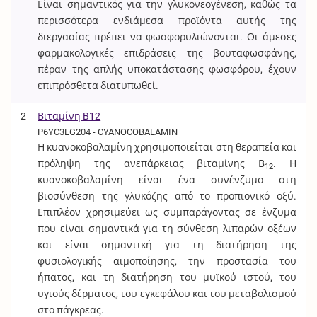
Είναι σημαντικός για την γλυκονεογένεση, καθώς τα
περισσότερα ενδιάμεσα προϊόντα αυτής της
διεργασίας πρέπει να φωσφορυλιώνονται. Οι άμεσες
φαρμακολογικές επιδράσεις της βουταφωσφάνης,
πέραν της απλής υποκατάστασης φωσφόρου, έχουν
επιπρόσθετα διατυπωθεί.
2
Βιταμίνη B12
P6YC3EG204 - CYANOCOBALAMIN
Η κυανοκοβαλαμίνη χρησιμοποιείται στη θεραπεία και
πρόληψη της ανεπάρκειας βιταμίνης Β
. Η
12
κυανοκοβαλαμίνη είναι ένα συνένζυμο στη
βιοσύνθεση της γλυκόζης από το προπιονικό οξύ.
Επιπλέον χρησιμεύει ως συμπαράγοντας σε ένζυμα
που είναι σημαντικά για τη σύνθεση λιπαρών οξέων
και είναι σημαντική για τη διατήρηση της
φυσιολογικής αιμοποίησης, την προστασία του
ήπατος, και τη διατήρηση του μυϊκού ιστού, του
υγιούς δέρματος, του εγκεφάλου και του μεταβολισμού
στο πάγκρεας.