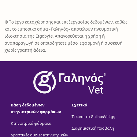
© Το έργο καταχώρησης και επεξεργασίας δεδομένων, καθώς
και το εμπορικό σήμα «Γαληνός» αποτελούν πνευματική
ιδιοκτησία της Ergobyte. Απαγορεύεται η χρήση ή
αναπαραγωγή σε οποιοδήποτε μέσο, εφαρμογή ή συσκευή
χωρίς γραπτή άδεια.
®
Vet
Βάση δεδομένων
Σχετικά
κτηνιατρικών φαρμάκων
Τι είναι το GalinosVet.gr;
Κτηνιατρικά φάρμακα
Διαφημιστική προβολή
Δραστικές ουσίες κτηνιατρικών