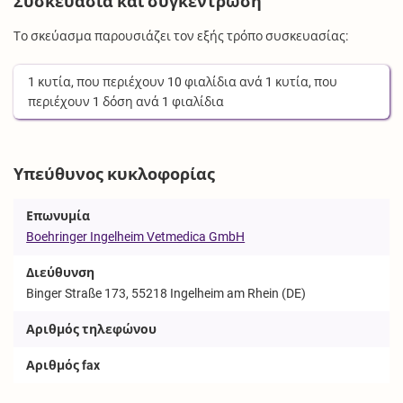
Συσκευασία και συγκέντρωση
Το σκεύασμα παρουσιάζει τον εξής τρόπο συσκευασίας:
1
κυτία
, που περιέχουν
10
φιαλίδια
ανά
1
κυτία
, που
περιέχουν
1
δόση
ανά
1
φιαλίδια
Υπεύθυνος κυκλοφορίας
Επωνυμία
Boehringer Ingelheim Vetmedica GmbH
Διεύθυνση
Binger Straße 173, 55218 Ingelheim am Rhein (DE)
Αριθμός τηλεφώνου
Αριθμός fax