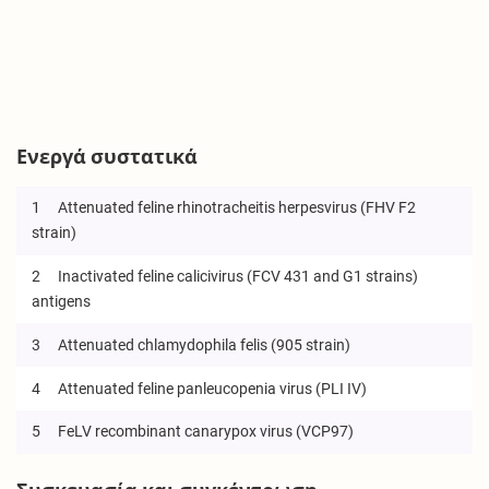
Ενεργά συστατικά
1
Attenuated feline rhinotracheitis herpesvirus (FHV F2
strain)
2
Inactivated feline calicivirus (FCV 431 and G1 strains)
antigens
3
Attenuated chlamydophila felis (905 strain)
4
Attenuated feline panleucopenia virus (PLI IV)
5
FeLV recombinant canarypox virus (VCP97)