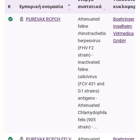
Κ
Εμπορική ονομασία
συστατικά
κυκλοφορί
PUREVAX RCPCH
Attenuated
Boehringer
feline
Ingelheim
rhinotracheitis
Vetmedica
herpesvirus
GmbH
(FHV F2
strain) -
Inactivated
feline
calicivirus
(FCV 431 and
G1 strains)
antigens -
Attenuated
Chlamydophila
felis (905
strain) - ...
PUREVAX RCPCH FELV
Attenuated
Boehringer