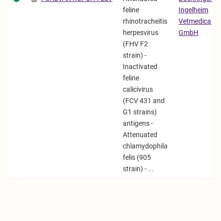
feline
Ingelheim
rhinotracheitis
Vetmedica
herpesvirus
GmbH
(FHV F2
strain) -
Inactivated
feline
calicivirus
(FCV 431 and
G1 strains)
antigens -
Attenuated
chlamydophila
felis (905
strain) - ...