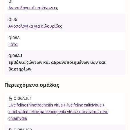
QI
Ανοσολογικοί παράγοντες
QI06
Ανοσολογικά για αιλουρίδες
QI06A
Γάτα
QI06AJ
Εμβόλια ζώντων και αδρανοποιημένων ιών και
βακτηρίων
Περιεχόμενα ομάδας
QI06AJ01
Live feline rhinotracheitis virus + live feline calicivirus +
inactivated feline panleucopenia virus / parvovirus + live
chlamydia
QI06AJ02