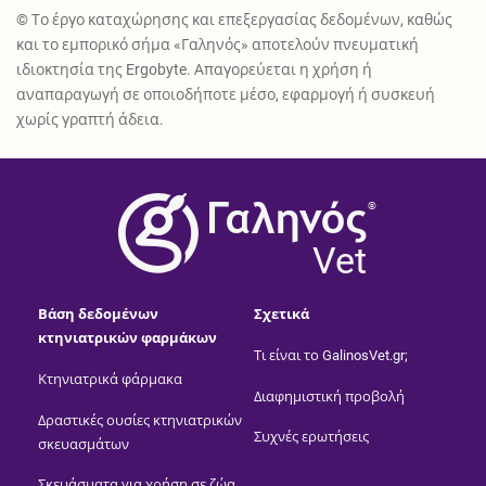
© Το έργο καταχώρησης και επεξεργασίας δεδομένων, καθώς
και το εμπορικό σήμα «Γαληνός» αποτελούν πνευματική
ιδιοκτησία της Ergobyte. Απαγορεύεται η χρήση ή
αναπαραγωγή σε οποιοδήποτε μέσο, εφαρμογή ή συσκευή
χωρίς γραπτή άδεια.
®
Vet
Βάση δεδομένων
Σχετικά
κτηνιατρικών φαρμάκων
Τι είναι το GalinosVet.gr;
Κτηνιατρικά φάρμακα
Διαφημιστική προβολή
Δραστικές ουσίες κτηνιατρικών
Συχνές ερωτήσεις
σκευασμάτων
Σκευάσματα για χρήση σε ζώα