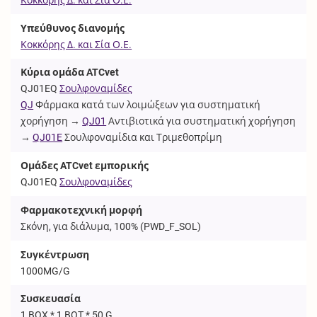
Υπεύθυνος διανομής
Κοκκόρης Δ. και Σία Ο.Ε.
Κύρια ομάδα ATCvet
QJ01EQ
Σουλφοναμίδες
QJ
Φάρμακα κατά των λοιμώξεων για συστηματική
χορήγηση →
QJ01
Αντιβιοτικά για συστηματική χορήγηση
→
QJ01E
Σουλφοναμίδια και Τριμεθοπρίμη
Ομάδες ATCvet εμπορικής
QJ01EQ
Σουλφοναμίδες
Φαρμακοτεχνική μορφή
Σκόνη, για διάλυμα, 100% (
PWD_F_SOL
)
Συγκέντρωση
1000MG/G
Συσκευασία
1 BOX * 1 BOT * 50 G