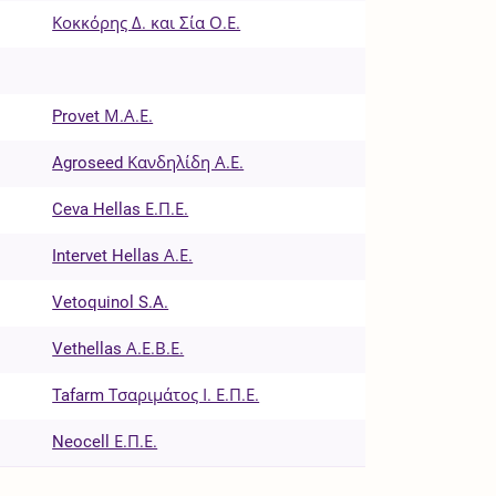
Κοκκόρης Δ. και Σία Ο.Ε.
Provet Μ.Α.Ε.
Agroseed Κανδηλίδη Α.Ε.
Ceva Hellas Ε.Π.Ε.
Intervet Hellas Α.Ε.
Vetoquinol S.A.
Vethellas Α.Ε.Β.Ε.
Tafarm Τσαριμάτος Ι. Ε.Π.Ε.
Neocell Ε.Π.Ε.