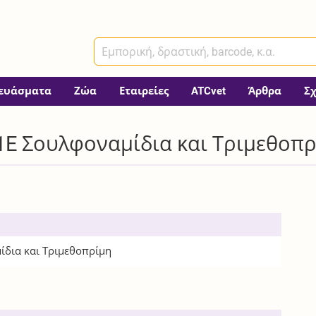
ευάσματα
Ζώα
Εταιρείες
ATCvet
Άρθρα
Σ
1E Σουλφοναμίδια και Τριμεθοπ
ίδια και Τριμεθοπρίμη