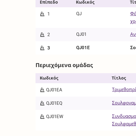
Επίπεδο
Κωδικός
Τί
QJ
Φά
1
χο
QJ01
Αν
2
QJ01E
Σο
3
Περιεχόμενα ομάδας
Κωδικός
Τίτλος
Τριμεθοπρ
QJ01EA
Σουλφοναμ
QJ01EQ
Συνδυασμοί
QJ01EW
Σουλφαμεθ