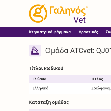
®
Vet
Κτηνιατρικά φάρμακα
Δραστικές
Σκ
Ομάδα ATCvet: QJ0
Τίτλοι κωδικού
Γλώσσα
Τίτλος
Ελληνικά
Σουλφοναμ
Κατάταξη ομάδας