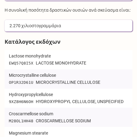
Η συνολική ποσότητα δραστικών ουσιών ανά σκεύασμα είναι:
2.270
χιλιοστογραμμάρια
Κατάλογος εκδόχων
Lactose monohydrate
LACTOSE MONOHYDRATE
EWQ57Q8I5X
Microcrystalline cellulose
MICROCRYSTALLINE CELLULOSE
OP1R32D61U
Hydroxypropylcellulose
HYDROXYPROPYL CELLULOSE, UNSPECIFIED
9XZ8H6N6OH
Croscarmellose sodium
CROSCARMELLOSE SODIUM
M28OL1HH48
Magnesium stearate