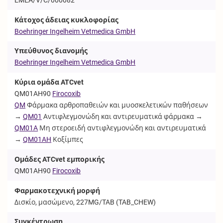
Κάτοχος άδειας κυκλοφορίας
Boehringer Ingelheim Vetmedica GmbH
Υπεύθυνος διανομής
Boehringer Ingelheim Vetmedica GmbH
Κύρια ομάδα ATCvet
QM01AH90
Firocoxib
QM
Φάρμακα αρθροπαθειών και μυοσκελετικών παθήσεων
→
QM01
Αντιφλεγμονώδη και αντιρευματικά φάρμακα →
QM01A
Μη στεροειδή αντιφλεγμονώδη και αντιρευματικά
→
QM01AH
Κοξίμπες
Ομάδες ATCvet εμπορικής
QM01AH90
Firocoxib
Φαρμακοτεχνική μορφή
Δισκίο, μασώμενο, 227MG/TAB (
TAB_CHEW
)
Συγκέντρωση