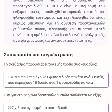
είναι υπεύθυνη για την δημιουργία των
προσταγλανδινών. Η COX-2 είναι η ισομορφή του
ενζύμου που έχει αποδειχθεί ότι προκαλείται από προ-
φλεγμονώδη ερεθίσματα και έχει θεωρηθεί ότι είναι
κυρίως υπεύθυνη για τη σύνθεση προστανοειδών
ρυθμιστών πόνου, φλεγμονής και πυρετού. Κατά
συνέπεια, η ομάδα των Coxib επιδεικνύει αναλγητικές,
αντιφλεγμονώδεις και αντιπυρετικές ιδιότητες.
Συσκευασία και συγκέντρωση
Το σκεύασμα παρουσιάζει τον εξής τρόπο συσκευασίας:
1
κυτία
, που περιέχουν
1
φυσαλιδώδη πακέτα
ανά
1
κυτία
,
που περιέχουν
10
δισκίο
ανά
1
φυσαλιδώδη πακέτα
Η συγκέντρωση των δραστικών ουσιών αναλύεται ως εξής:
227
χιλιοστογραμμάρια
ανά
1
δισκίο