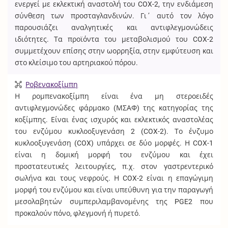
ενεργεί με εκλεκτική αναστολή του COX-2, την ενδιάμεση
σύνθεση των προσταγλανδινών. Γι΄ αυτό τον λόγο
παρουσιάζει αναλγητικές και αντιφλεγμονώδεις
ιδιότητες. Τα προϊόντα του μεταβολισμού του COX-2
συμμετέχουν επίσης στην ωορρηξία, στην εμφύτευση και
στο κλείσιμο του αρτηριακού πόρου.
Ροβενακοξίμπη
Η ρομπενακοξίμπη είναι ένα μη στεροειδές
αντιφλεγμονώδες φάρμακο (ΜΣΑΦ) της κατηγορίας της
κοξίμπης. Είναι ένας ισχυρός και εκλεκτικός αναστολέας
του ενζύμου κυκλοοξυγενάση 2 (COX-2). Το ένζυμο
κυκλοοξυγενάση (COX) υπάρχει σε δύο μορφές. Η COX-1
είναι η δομική μορφή του ενζύμου και έχει
προστατευτικές λειτουργίες, π.χ. στον γαστρεντερικό
σωλήνα και τους νεφρούς. Η COX-2 είναι η επαγώγιμη
μορφή του ενζύμου και είναι υπεύθυνη για την παραγωγή
μεσολαβητών συμπεριλαμβανομένης της PGE2 που
προκαλούν πόνο, φλεγμονή ή πυρετό.