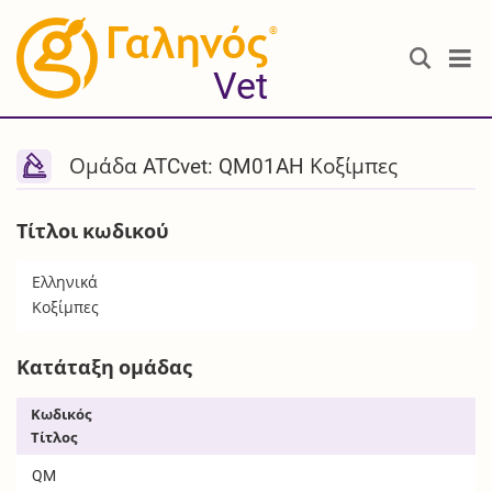
®
Vet
Ομάδα ATCvet: QM01AH Κοξίμπες
Τίτλοι κωδικού
Ελληνικά
Κοξίμπες
Κατάταξη ομάδας
Κωδικός
Τίτλος
QM