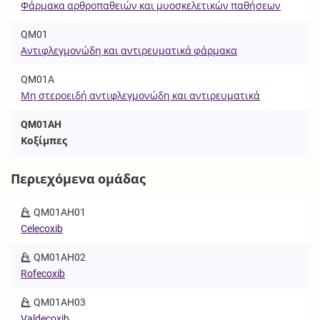
Φάρμακα αρθροπαθειών και μυοσκελετικών παθήσεων
QM01
Αντιφλεγμονώδη και αντιρευματικά φάρμακα
QM01A
Μη στεροειδή αντιφλεγμονώδη και αντιρευματικά
QM01AH
Κοξίμπες
Περιεχόμενα ομάδας
QM01AH01
Celecoxib
QM01AH02
Rofecoxib
QM01AH03
Valdecoxib