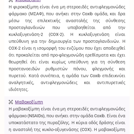
Η φιροκοξίμπη είναι ένα μη στεροειδές αντιφλεγμονώδες
φάρμακο (ΜΣΑΦ), που ανήκει στην Coxib ομάδα, και δρα
μέσω της επιλεκτικής αναστολής της σύνθεσης
προσταγλανδινών που υποβοηθείται από την
κυκλοξυγενάση-2 (COX-2). Η κυκλοξυγενάση είναι
υπεύθυνη για την δημιουργία των προσταγλανδινών. Η
COX-2 είναι η ισομορφή του ενζύμου που έχει αποδειχθεί
ότι προκαλείται από προ-φλεγμονώδη ερεθίσματα και έχει
θεωρηθεί ότι είναι κυρίως υπεύθυνη για τη σύνθεση
προστανοειδών ρυθμιστών πόνου, φλεγμονής και
πυρετού. Κατά συνέπεια, η ομάδα των Coxib επιδεικνύει
αναλγητικές, αντιφλεγμονώδεις και αντιπυρετικές
ιδιότητες.
Μαβακοξίμπη
Η μαβακοξίμπη είναι ένα μη στεροειδές αντιφλεγμονώδες
φάρμακο (NSAIDs), που ανήκει στην ομάδα Coxib. Είναι ένα
υποκατάστατο της πυραζόλης. Η κύρια οδός δράσης είναι
η αναστολή της κυκλο-οξυγενάσης (COX). Η μαβακοξίμπη