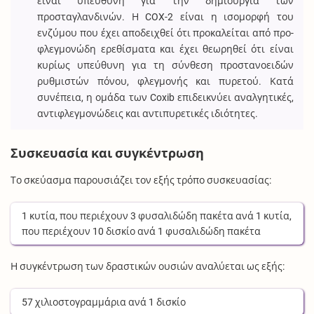
είναι υπεύθυνη για την δημιουργία των
προσταγλανδινών. Η COX-2 είναι η ισομορφή του
ενζύμου που έχει αποδειχθεί ότι προκαλείται από προ-
φλεγμονώδη ερεθίσματα και έχει θεωρηθεί ότι είναι
κυρίως υπεύθυνη για τη σύνθεση προστανοειδών
ρυθμιστών πόνου, φλεγμονής και πυρετού. Κατά
συνέπεια, η ομάδα των Coxib επιδεικνύει αναλγητικές,
αντιφλεγμονώδεις και αντιπυρετικές ιδιότητες.
Συσκευασία και συγκέντρωση
Το σκεύασμα παρουσιάζει τον εξής τρόπο συσκευασίας:
1
κυτία
, που περιέχουν
3
φυσαλιδώδη πακέτα
ανά
1
κυτία
,
που περιέχουν
10
δισκίο
ανά
1
φυσαλιδώδη πακέτα
Η συγκέντρωση των δραστικών ουσιών αναλύεται ως εξής:
57
χιλιοστογραμμάρια
ανά
1
δισκίο