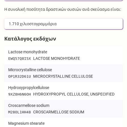
Η συνολική ποσότητα δραστικών ουσιών ανά σκεύασμα είναι:
1.710
χιλιοστογραμμάρια
Κατάλογος εκδόχων
Lactose monohydrate
LACTOSE MONOHYDRATE
EWQ57Q8I5X
Microcrystalline cellulose
MICROCRYSTALLINE CELLULOSE
OP1R32D61U
Hydroxypropylcellulose
HYDROXYPROPYL CELLULOSE, UNSPECIFIED
9XZ8H6N6OH
Croscarmellose sodium
CROSCARMELLOSE SODIUM
M28OL1HH48
Magnesium stearate