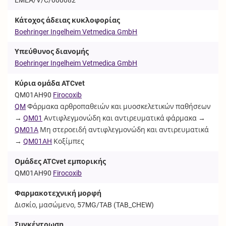
Κάτοχος άδειας κυκλοφορίας
Boehringer Ingelheim Vetmedica GmbH
Υπεύθυνος διανομής
Boehringer Ingelheim Vetmedica GmbH
Κύρια ομάδα ATCvet
QM01AH90
Firocoxib
QM
Φάρμακα αρθροπαθειών και μυοσκελετικών παθήσεων
→
QM01
Αντιφλεγμονώδη και αντιρευματικά φάρμακα →
QM01A
Μη στεροειδή αντιφλεγμονώδη και αντιρευματικά
→
QM01AH
Κοξίμπες
Ομάδες ATCvet εμπορικής
QM01AH90
Firocoxib
Φαρμακοτεχνική μορφή
Δισκίο, μασώμενο, 57MG/TAB (
TAB_CHEW
)
Συγκέντρωση