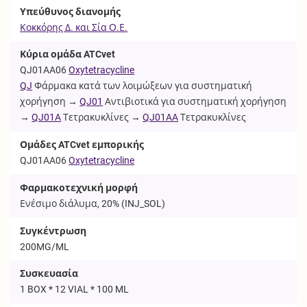
Υπεύθυνος διανομής
Κοκκόρης Δ. και Σία Ο.Ε.
Κύρια ομάδα ATCvet
QJ01AA06
Oxytetracycline
QJ
Φάρμακα κατά των λοιμώξεων για συστηματική
χορήγηση →
QJ01
Αντιβιοτικά για συστηματική χορήγηση
→
QJ01A
Τετρακυκλίνες →
QJ01AA
Τετρακυκλίνες
Ομάδες ATCvet εμπορικής
QJ01AA06
Oxytetracycline
Φαρμακοτεχνική μορφή
Ενέσιμο διάλυμα, 20% (
INJ_SOL
)
Συγκέντρωση
200MG/ML
Συσκευασία
1 BOX * 12 VIAL * 100 ML