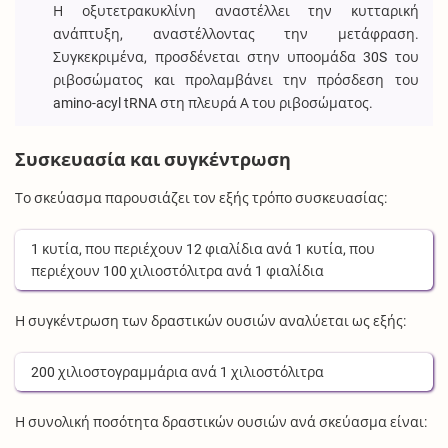
Η οξυτετρακυκλίνη αναστέλλει την κυτταρική
ανάπτυξη, αναστέλλοντας την μετάφραση.
Συγκεκριμένα, προσδένεται στην υποομάδα 30S του
ριβοσώματος και προλαμβάνει την πρόσδεση του
amino-acyl tRNA στη πλευρά Α του ριβοσώματος.
Συσκευασία και συγκέντρωση
Το σκεύασμα παρουσιάζει τον εξής τρόπο συσκευασίας:
1
κυτία
, που περιέχουν
12
φιαλίδια
ανά
1
κυτία
, που
περιέχουν
100
χιλιοστόλιτρα
ανά
1
φιαλίδια
Η συγκέντρωση των δραστικών ουσιών αναλύεται ως εξής:
200
χιλιοστογραμμάρια
ανά
1
χιλιοστόλιτρα
Η συνολική ποσότητα δραστικών ουσιών ανά σκεύασμα είναι: