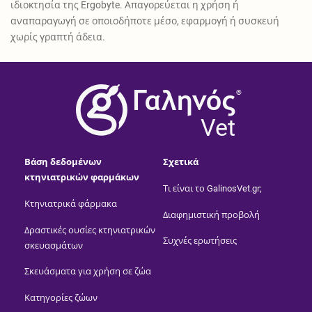
ιδιοκτησία της Ergobyte. Απαγορεύεται η χρήση ή
αναπαραγωγή σε οποιοδήποτε μέσο, εφαρμογή ή συσκευή
χωρίς γραπτή άδεια.
®
Vet
Βάση δεδομένων
Σχετικά
κτηνιατρικών φαρμάκων
Τι είναι το GalinosVet.gr;
Κτηνιατρικά φάρμακα
Διαφημιστική προβολή
Δραστικές ουσίες κτηνιατρικών
Συχνές ερωτήσεις
σκευασμάτων
Σκευάσματα για χρήση σε ζώα
Κατηγορίες ζώων