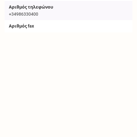
Αριθμός τηλεφώνου
+34986330400
Αριθμός fax