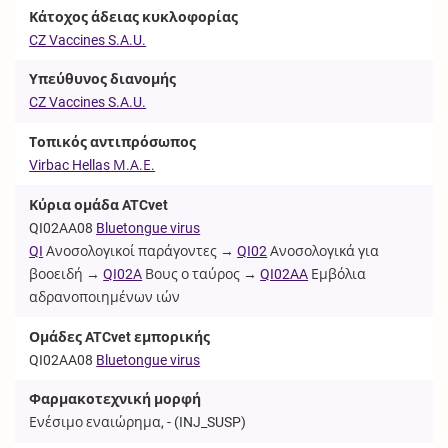
Κάτοχος άδειας κυκλοφορίας
CZ Vaccines S.A.U.
Υπεύθυνος διανομής
CZ Vaccines S.A.U.
Τοπικός αντιπρόσωπος
Virbac Hellas Μ.Α.Ε.
Κύρια ομάδα ATCvet
QI02AA08
Bluetongue virus
QI
Ανοσολογικοί παράγοντες →
QI02
Ανοσολογικά για
βοοειδή →
QI02A
Βους ο ταύρος →
QI02AA
Εμβόλια
αδρανοποιημένων ιών
Ομάδες ATCvet εμπορικής
QI02AA08
Bluetongue virus
Φαρμακοτεχνική μορφή
Ενέσιμο εναιώρημα, - (
INJ_SUSP
)