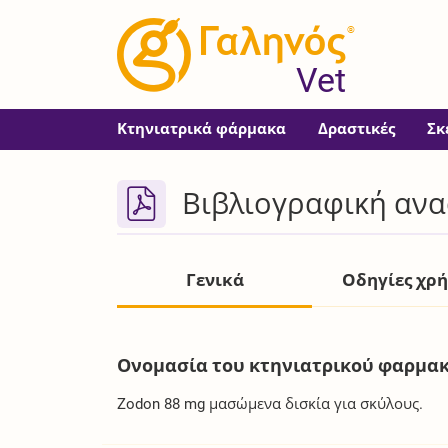
®
Vet
Κτηνιατρικά φάρμακα
Δραστικές
Σκ
Βιβλιογραφική ανα
Γενικά
Οδηγίες χρ
Ονομασία του κτηνιατρικού φαρμακ
Zodon 88 mg μασώμενα δισκία για σκύλους.