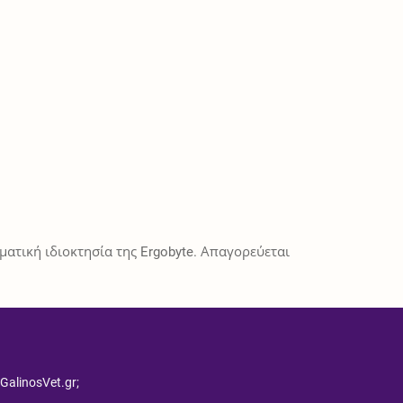
ατική ιδιοκτησία της Ergobyte. Απαγορεύεται
 GalinosVet.gr;