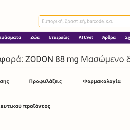
ευάσματα
Ζώα
Εταιρείες
ATCvet
Άρθρα
Σ
φορά: ZODON 88 mg Μασώμενο δι
ήσης
Προφυλάξεις
Φαρμακολογία
ευτικού προϊόντος