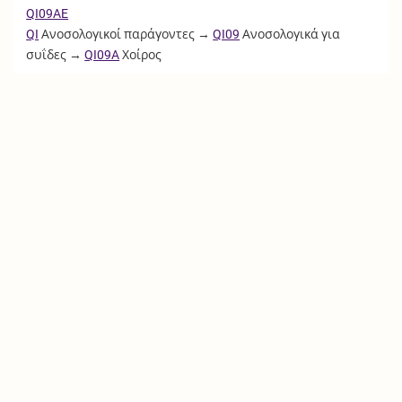
QI09AE
QI
Ανοσολογικοί παράγοντες →
QI09
Ανοσολογικά για
συΐδες →
QI09A
Χοίρος