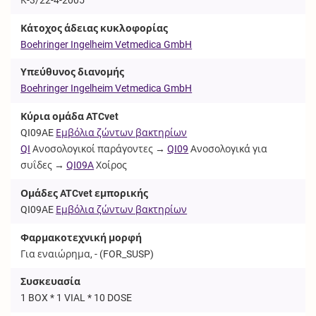
Κάτοχος άδειας κυκλοφορίας
Boehringer Ingelheim Vetmedica GmbH
Υπεύθυνος διανομής
Boehringer Ingelheim Vetmedica GmbH
Κύρια ομάδα ATCvet
QI09AE
Εμβόλια ζώντων βακτηρίων
QI
Ανοσολογικοί παράγοντες →
QI09
Ανοσολογικά για
συΐδες →
QI09A
Χοίρος
Ομάδες ATCvet εμπορικής
QI09AE
Εμβόλια ζώντων βακτηρίων
Φαρμακοτεχνική μορφή
Για εναιώρημα, - (
FOR_SUSP
)
Συσκευασία
1 BOX * 1 VIAL * 10 DOSE