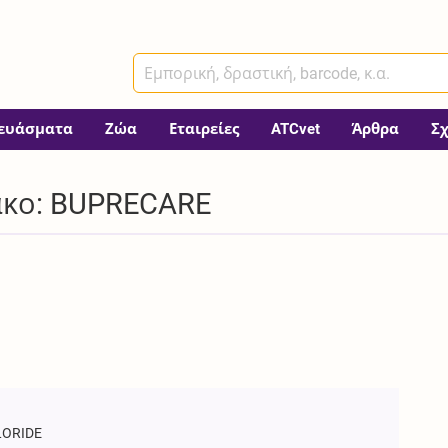
ευάσματα
Ζώα
Εταιρείες
ATCvet
Άρθρα
Σ
ακο: BUPRECARE
LORIDE