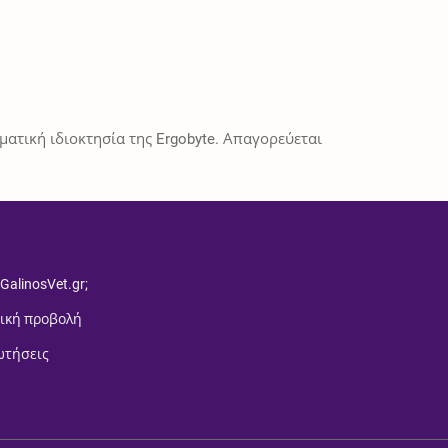
ατική ιδιοκτησία της Ergobyte. Απαγορεύεται
 GalinosVet.gr;
ική προβολή
ωτήσεις