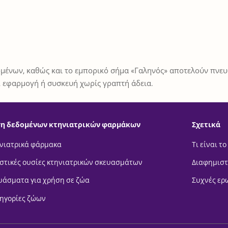
μένων, καθώς και το εμπορικό σήμα «Γαληνός» αποτελούν πνευμ
 εφαρμογή ή συσκευή χωρίς γραπτή άδεια.
η δεδομένων κτηνιατρικών φαρμάκων
Σχετικά
νιατρικά φάρμακα
Τι είναι το
στικές ουσίες κτηνιατρικών σκευασμάτων
Διαφημιστ
υάσματα για χρήση σε ζώα
Συχνές ερ
ηγορίες ζώων