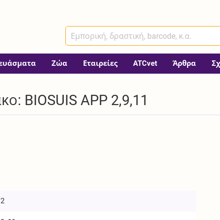
ευάσματα
Ζώα
Εταιρείες
ATCvet
Άρθρα
Σ
ο: BIOSUIS APP 2,9,11
 2