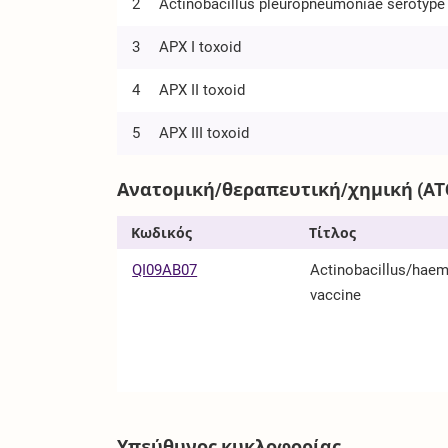
2
Actinobacillus pleuropneumoniae serotype 
3
APX I toxoid
4
APX II toxoid
5
APX III toxoid
Ανατομική/θεραπευτική/χημική (AT
Κωδικός
Τίτλος
QI09AB07
Actinobacillus/haem
vaccine
Υπεύθυνος κυκλοφορίας