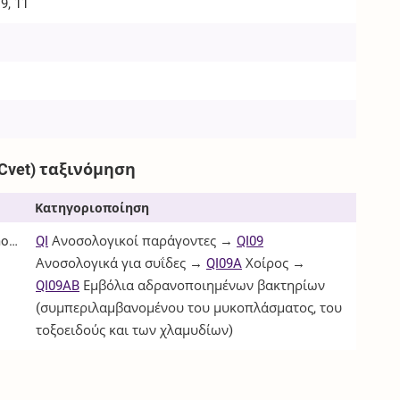
9, 11
Cvet) ταξινόμηση
Κατηγοριοποίηση
ophilus
QI
Ανοσολογικοί παράγοντες →
QI09
Ανοσολογικά για συΐδες →
QI09A
Χοίρος →
QI09AB
Εμβόλια αδρανοποιημένων βακτηρίων
(συμπεριλαμβανομένου του μυκοπλάσματος, του
τοξοειδούς και των χλαμυδίων)