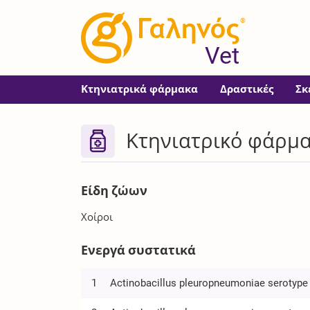
®
Vet
Κτηνιατρικά φάρμακα
Δραστικές
Σκ
Κτηνιατρικό φάρμακ
Είδη ζώων
Χοίροι
Ενεργά συστατικά
1
Actinobacillus pleuropneumoniae serotype