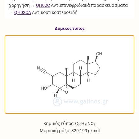
χορήγηση →
QH02C
Αντιεπινεφριδιακά παρασκευάσματα
→
QH02CA
Αντικορτικοστεροειδή
Δομικός τύπος
Χημικός τύπος: C₂₀H₂₇NO₃
Μοριακή μάζα: 329,199 g/mol