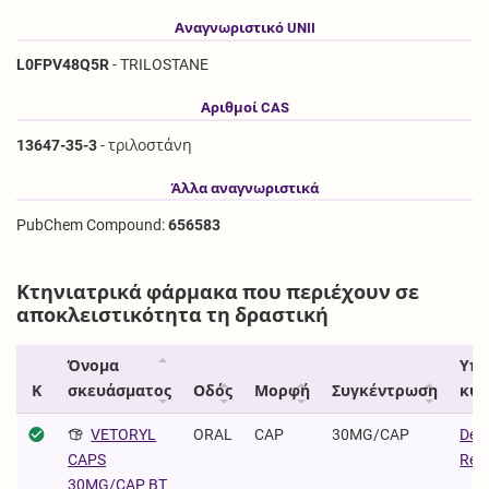
Αναγνωριστικό UNII
L0FPV48Q5R
- TRILOSTANE
Αριθμοί CAS
13647-35-3
- τριλοστάνη
Άλλα αναγνωριστικά
PubChem Compound:
656583
Κτηνιατρικά φάρμακα που περιέχουν σε
αποκλειστικότητα τη δραστική
Όνομα
Υπε
Κ
σκευάσματος
Οδός
Μορφή
Συγκέντρωση
κυκ
VETORYL
ORAL
CAP
30MG/CAP
Dec
Regu
CAPS
30MG/CAP BT