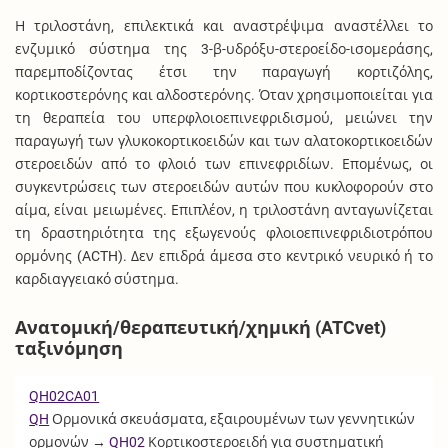
Η τριλοστάνη, επιλεκτικά και αναστρέψιμα αναστέλλει το
ενζυμικό σύστημα της 3-β-υδρόξυ-στεροείδο-ισομεράσης,
παρεμποδίζοντας έτσι την παραγωγή κορτιζόλης,
κορτικοστερόνης και αλδοστερόνης. Όταν χρησιμοποιείται για
τη θεραπεία του υπερφλοιοεπινεφριδισμού, μειώνει την
παραγωγή των γλυκοκορτικοειδών και των αλατοκορτικοειδών
στεροειδών από το φλοιό των επινεφριδίων. Επομένως, οι
συγκεντρώσεις των στεροειδών αυτών που κυκλοφορούν στο
αίμα, είναι μειωμένες. Επιπλέον, η τριλοστάνη ανταγωνίζεται
τη δραστηριότητα της εξωγενούς φλοιοεπινεφριδιοτρόπου
ορμόνης (ACTH). Δεν επιδρά άμεσα στο κεντρικό νευρικό ή το
καρδιαγγειακό σύστημα.
Ανατομική/θεραπευτική/χημική (ATCvet)
ταξινόμηση
QH02CA01
QH
Ορμονικά σκευάσματα, εξαιρουμένων των γεννητικών
ορμονών →
QH02
Κορτικοστεροειδή για συστηματική