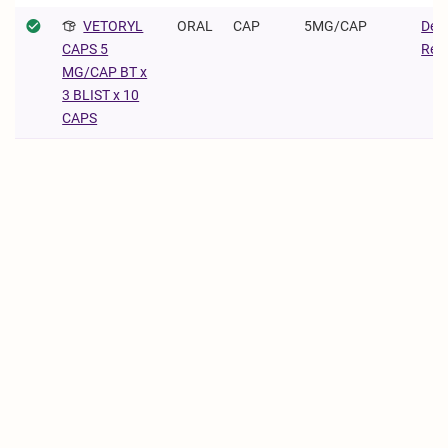
VETORYL
ORAL
CAP
5MG/CAP
Dec
Regu
CAPS 5
MG/CAP BT x
3 BLIST x 10
CAPS