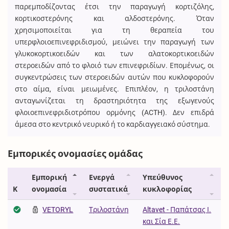
παρεμποδίζοντας έτσι την παραγωγή κορτιζόλης,
κορτικοστερόνης και αλδοστερόνης. Όταν
χρησιμοποιείται για τη θεραπεία του
υπερφλοιοεπινεφριδισμού, μειώνει την παραγωγή των
γλυκοκορτικοειδών και των αλατοκορτικοειδών
στεροειδών από το φλοιό των επινεφριδίων. Επομένως, οι
συγκεντρώσεις των στεροειδών αυτών που κυκλοφορούν
στο αίμα, είναι μειωμένες. Επιπλέον, η τριλοστάνη
ανταγωνίζεται τη δραστηριότητα της εξωγενούς
φλοιοεπινεφριδιοτρόπου ορμόνης (ACTH). Δεν επιδρά
άμεσα στο κεντρικό νευρικό ή το καρδιαγγειακό σύστημα.
Εμπορικές ονομασίες ομάδας
Εμπορική
Ενεργά
Υπεύθυνος
Κ
ονομασία
συστατικά
κυκλοφορίας
VETORYL
Τριλοστάνη
Altavet - Παπάτσας Ι.
και Σία Ε.Ε.