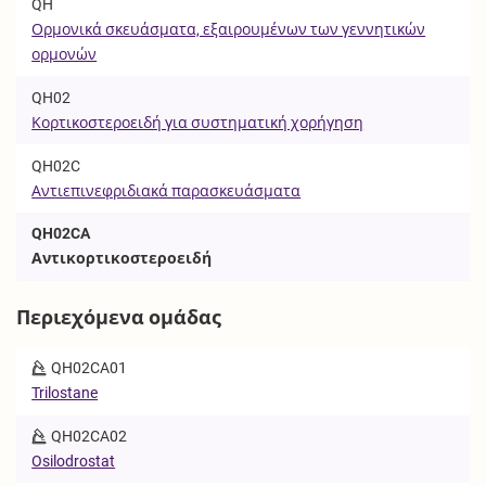
QH
Ορμονικά σκευάσματα, εξαιρουμένων των γεννητικών
ορμονών
QH02
Κορτικοστεροειδή για συστηματική χορήγηση
QH02C
Αντιεπινεφριδιακά παρασκευάσματα
QH02CA
Αντικορτικοστεροειδή
Περιεχόμενα ομάδας
QH02CA01
Trilostane
QH02CA02
Osilodrostat