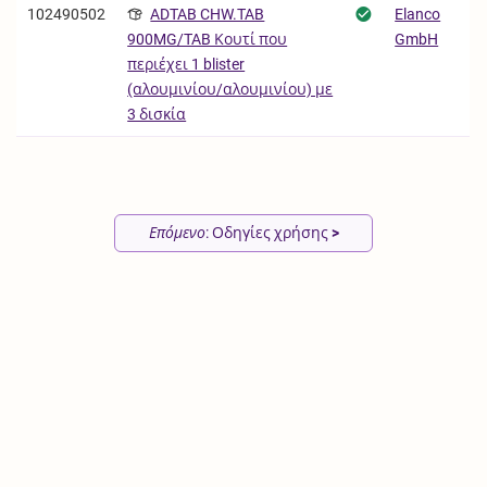
102490502
ADTAB CHW.TAB
Elanco
GmbH
900MG/TAB Κουτί που
περιέχει 1 blister
(αλουμινίου/αλουμινίου) με
3 δισκία
Επόμενο
: Οδηγίες χρήσης
>