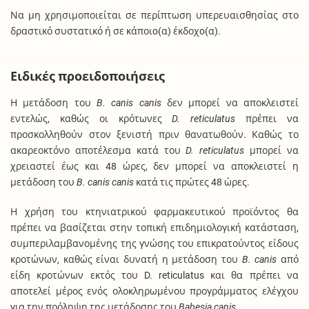
Να μη χρησιμοποιείται σε περίπτωση υπερευαισθησίας στο
δραστικό συστατικό ή σε κάποιo(α) έκδοχo(α).
Ειδικές προειδοποιήσεις
Η μετάδοση του
B. canis canis
δεν μπορεί να αποκλειστεί
εντελώς, καθώς οι κρότωνες
D. reticulatus
πρέπει να
προσκολληθούν στον ξενιστή πριν θανατωθούν. Καθώς το
ακαρεοκτόνο αποτέλεσμα κατά του
D. reticulatus
μπορεί να
χρειαστεί έως και 48 ώρες, δεν μπορεί να αποκλειστεί η
μετάδοση του
B. canis canis
κατά τις πρώτες 48 ώρες.
Η χρήση του κτηνιατρικού φαρμακευτικού προϊόντος θα
πρέπει να βασίζεται στην τοπική επιδημιολογική κατάσταση,
συμπεριλαμβανομένης της γνώσης του επικρατούντος είδους
κροτώνων, καθώς είναι δυνατή η μετάδοση του
B. canis
από
είδη κροτώνων εκτός του D. reticulatus και θα πρέπει να
αποτελεί μέρος ενός ολοκληρωμένου προγράμματος ελέγχου
για την πρόληψη της μετάδοσης του
Babesia canis
.