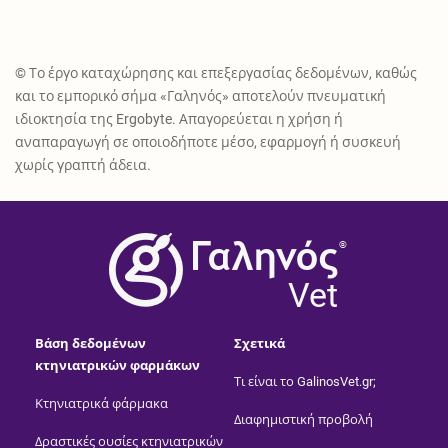
© Το έργο καταχώρησης και επεξεργασίας δεδομένων, καθώς
και το εμπορικό σήμα «Γαληνός» αποτελούν πνευματική
ιδιοκτησία της Ergobyte. Απαγορεύεται η χρήση ή
αναπαραγωγή σε οποιοδήποτε μέσο, εφαρμογή ή συσκευή
χωρίς γραπτή άδεια.
®
Vet
Βάση δεδομένων
Σχετικά
κτηνιατρικών φαρμάκων
Τι είναι το GalinosVet.gr;
Κτηνιατρικά φάρμακα
Διαφημιστική προβολή
Δραστικές ουσίες κτηνιατρικών