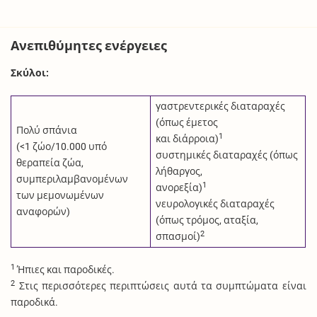
Ανεπιθύμητες ενέργειες
Σκύλοι:
γαστρεντερικές διαταραχές
(όπως έμετος
Πολύ σπάνια
1
και διάρροια)
(<1 ζώο/10.000 υπό
συστημικές διαταραχές (όπως
θεραπεία ζώα,
λήθαργος,
συμπεριλαμβανομένων
1
ανορεξία)
των μεμονωμένων
νευρολογικές διαταραχές
αναφορών)
(όπως τρόμος, αταξία,
2
σπασμοί)
1
Ήπιες και παροδικές.
2
Στις περισσότερες περιπτώσεις αυτά τα συμπτώματα είναι
παροδικά.