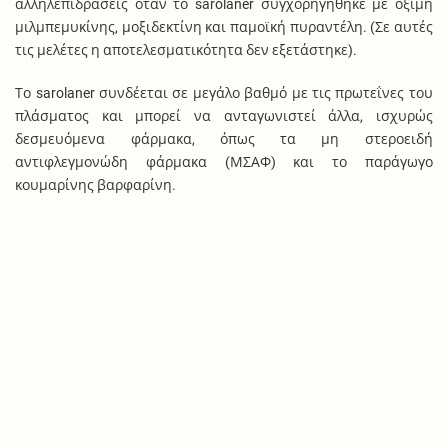
αλληλεπιδράσεις όταν το sarolaner συγχορηγήθηκε με οξίμη
μιλμπεμυκίνης, μοξιδεκτίνη και παμοϊκή πυραντέλη. (Σε αυτές
τις μελέτες η αποτελεσματικότητα δεν εξετάστηκε).
Το sarolaner συνδέεται σε μεγάλο βαθμό με τις πρωτεΐνες του
πλάσματος και μπορεί να ανταγωνιστεί άλλα, ισχυρώς
δεσμευόμενα φάρμακα, όπως τα μη στεροειδή
αντιφλεγμονώδη φάρμακα (ΜΣΑΦ) και το παράγωγο
κουμαρίνης βαρφαρίνη.