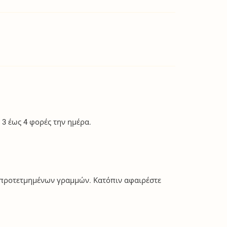
3 έως 4 φορές την ημέρα.
ων προτετμημένων γραμμών. Κατόπιν αφαιρέστε