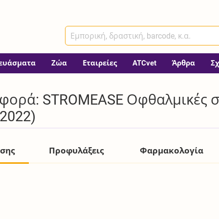
ευάσματα
Ζώα
Εταιρείες
ATCvet
Άρθρα
Σ
φορά: STROMEASE Οφθαλμικές στ
(2022)
ήσης
Προφυλάξεις
Φαρμακολογία