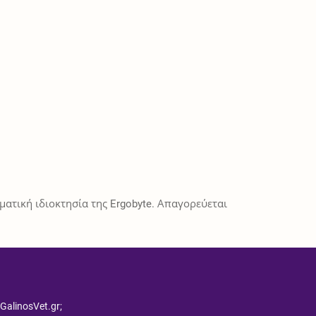
ατική ιδιοκτησία της Ergobyte. Απαγορεύεται
 GalinosVet.gr;