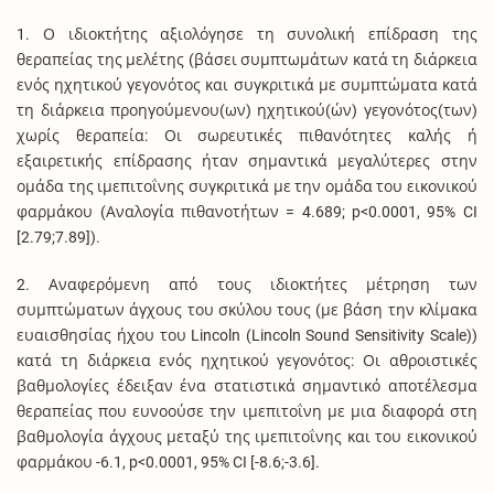
1. Ο ιδιοκτήτης αξιολόγησε τη συνολική επίδραση της
θεραπείας της μελέτης (βάσει συμπτωμάτων κατά τη διάρκεια
ενός ηχητικού γεγονότος και συγκριτικά με συμπτώματα κατά
τη διάρκεια προηγούμενου(ων) ηχητικού(ών) γεγονότος(των)
χωρίς θεραπεία: Οι σωρευτικές πιθανότητες καλής ή
εξαιρετικής επίδρασης ήταν σημαντικά μεγαλύτερες στην
ομάδα της ιμεπιτοΐνης συγκριτικά με την ομάδα του εικονικού
φαρμάκου (Αναλογία πιθανοτήτων = 4.689; p<0.0001, 95% CI
[2.79;7.89]).
2. Αναφερόμενη από τους ιδιοκτήτες μέτρηση των
συμπτώματων άγχους του σκύλου τους (με βάση την κλίμακα
ευαισθησίας ήχου του Lincoln (Lincoln Sound Sensitivity Scale))
κατά τη διάρκεια ενός ηχητικού γεγονότος: Οι αθροιστικές
βαθμολογίες έδειξαν ένα στατιστικά σημαντικό αποτέλεσμα
θεραπείας που ευνοούσε την ιμεπιτοΐνη με μια διαφορά στη
βαθμολογία άγχους μεταξύ της ιμεπιτοΐνης και του εικονικού
φαρμάκου -6.1, p<0.0001, 95% CI [-8.6;-3.6].