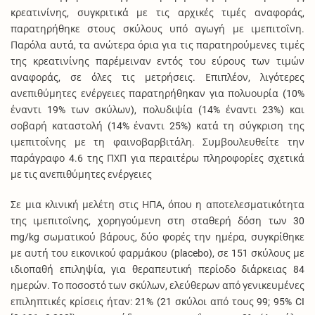
κρεατινίνης, συγκριτικά με τις αρχικές τιμές αναφοράς,
παρατηρήθηκε στους σκύλους υπό αγωγή με ιμεπιτοΐνη.
Παρόλα αυτά, τα ανώτερα όρια για τις παρατηρούμενες τιμές
της κρεατινίνης παρέμειναν εντός του εύρους των τιμών
αναφοράς, σε όλες τις μετρήσεις. Επιπλέον, λιγότερες
ανεπιθύμητες ενέργειες παρατηρήθηκαν για πολυουρία (10%
έναντι 19% των σκύλων), πολυδιψία (14% έναντι 23%) και
σοβαρή καταστολή (14% έναντι 25%) κατά τη σύγκριση της
ιμεπιτοΐνης με τη φαινοβαρβιτάλη. Συμβουλευθείτε την
παράγραφο 4.6 της ΠΧΠ για περαιτέρω πληροφορίες σχετικά
με τις ανεπιθύμητες ενέργειες
Σε μια κλινική μελέτη στις ΗΠΑ, όπου η αποτελεσματικότητα
της ιμεπιτοΐνης, χορηγούμενη στη σταθερή δόση των 30
mg/kg σωματικού βάρους, δύο φορές την ημέρα, συγκρίθηκε
με αυτή του εικονικού φαρμάκου (placebo), σε 151 σκύλους με
ιδιοπαθή επιληψία, για θεραπευτική περίοδο διάρκειας 84
ημερών. Το ποσοστό των σκύλων, ελεύθερων από γενικευμένες
επιληπτικές κρίσεις ήταν: 21% (21 σκύλοι από τους 99; 95% CI