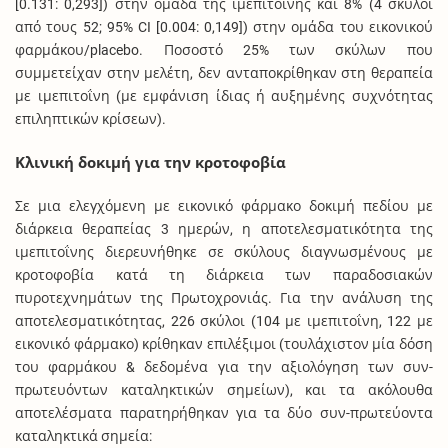
[0.131: 0,293]) στην ομάδα της ιμεπιτοΐνης και 8% (4 σκύλοι
από τους 52; 95% CI [0.004: 0,149]) στην ομάδα του εικονικού
φαρμάκου/placebo. Ποσοστό 25% των σκύλων που
συμμετείχαν στην μελέτη, δεν ανταποκρίθηκαν στη θεραπεία
με ιμεπιτοΐνη (με εμφάνιση ίδιας ή αυξημένης συχνότητας
επιληπτικών κρίσεων).
Κλινική δοκιμή για την κροτοφοβία
Σε μια ελεγχόμενη με εικονικό φάρμακο δοκιμή πεδίου με
διάρκεια θεραπείας 3 ημερών, η αποτελεσματικότητα της
ιμεπιτοΐνης διερευνήθηκε σε σκύλους διαγνωσμένους με
κροτοφοβία κατά τη διάρκεια των παραδοσιακών
πυροτεχνημάτων της Πρωτοχρονιάς. Για την ανάλυση της
αποτελεσματικότητας, 226 σκύλοι (104 με ιμεπιτοΐνη, 122 με
εικονικό φάρμακο) κρίθηκαν επιλέξιμοι (τουλάχιστον μία δόση
του φαρμάκου & δεδομένα για την αξιολόγηση των συν-
πρωτευόντων καταληκτικών σημείων), και τα ακόλουθα
αποτελέσματα παρατηρήθηκαν για τα δύο συν-πρωτεύοντα
καταληκτικά σημεία: