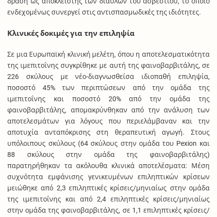
δράση ως αποκλειστής των διαύλων του ασβεστίου, το οποίο
ενδεχομένως συνεργεί στις αντισπασμωδικές της ιδιότητες.
Κλινικές δοκιμές για την επιληψία
Σε μια Ευρωπαϊκή κλινική μελέτη, όπου η αποτελεσματικότητα
της ιμεπιτοΐνης συγκρίθηκε με αυτή της φαινοβαρβιτάλης, σε
226 σκύλους με νέο-διαγνωσθείσα ιδιοπαθή επιληψία,
ποσοστό 45% των περιπτώσεων από την ομάδα της
ιμεπιτοΐνης και ποσοστό 20% από την ομάδα της
φαινοβαρβιτάλης, απομακρύνθηκαν από την ανάλυση των
αποτελεσμάτων για λόγους που περιελάμβαναν και την
αποτυχία ανταπόκρισης στη θεραπευτική αγωγή. Στους
υπόλοιπους σκύλους (64 σκύλους στην ομάδα του Pexion και
88 σκύλους στην ομάδα της φαινοβαρβιτάλης)
παρατηρήθηκαν τα ακόλουθα κλινικά αποτελέσματα: Μέση
συχνότητα εμφάνισης γενικευμένων επιληπτικών κρίσεων
μειώθηκε από 2,3 επιληπτικές κρίσεις/μηνιαίως στην ομάδα
της ιμεπιτοΐνης και από 2,4 επιληπτικές κρίσεις/μηνιαίως
στην ομάδα της φαινοβαρβιτάλης, σε 1,1 επιληπτικές κρίσεις/