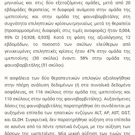
μηνιαίως και στις δύο εξεταζόμενες ομάδες, μετά από 20
εβδομάδες θεραπείας. Η διαφορά ανάμεσα στην ομάδα της
ιμεπιτοΐνης και στην ομάδα της φαινοβαρβιτάλης στη
συχνότητα επιληπτικών κρίσεων/μηνιαίως μετά τη θεραπεία
(προσαρμοσμένες διαφορές στις τιμές αναφοράς) ήταν 0,004,
95% CI [-0,928, 0,935]. Κατά τη φάση της αξιολόγησης 12
εβδομάδων, το ποσοστό των σκύλων ελεύθερων από
γενικευμένες επιληπτικές κρίσεις ήταν 47% στην ομάδα της
ιμεπιτοΐνης (30 σκύλοι) έναντι 58% στην ομάδα της
φαινοβαρβιτάλης (51 σκύλοι).
Η ασφάλεια των δύο θεραπευτικών επιλογών αξιολογήθηκε
στην πλήρη ανάλυση δεδομένων (ή στα συνολικά δεδομένα
ασφάλειας, σε 116 σκύλους στην ομάδα της ιμεπιτοΐνης και
110 σκύλους στην ομάδα της φαινοβαρβιτάλης). Αυξανόμενες
δόσεις της φαινοβαρβιτάλης παρατηρήθηκε ότι συνδέονται με
αυξημένα επίπεδα των ηπατικών ενζύμων ALT, ΑΡ, AST, GGT,
και GLDH. Συγκριτικά, δεν παρατηρήθηκε αύξηση στα επίπεδα
σε κανένα από τα πέντε ηπατικά ένζυμα, με την αύξηση των
δόσεων της ιμεπιτοΐνης. Μία μικρή αύξηση των τιμών της