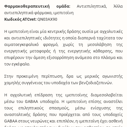
Φαρμακοθεραπευτική ομάδα:
Αντιεπιληπτικά, Άλλα
αντιεπιληπτικά φάρμακα, ιμεπιτοΐνη
Κωδικός ATCvet:
QN03AX90
Η ιμεπιτοΐνη είναι μία κεντρικής δράσης ουσία με αγχολυτικές
και αντιεπιληπτικές ιδιότητες η οποία διαπερνά ταχύτατα τον
αιματoεγκεφαλικό φραγμό, χωρίς τη μεσολάβηση της
ενεργητικής μεταφοράς ή της ενεργητικής κάθαρσης, που
επιφέρουν την άμεση εξισορρόπηση ανάμεσα στο πλάσμα και
τον εγκέφαλο.
Στην προκειμένη περίπτωση, δρα ως μερικός αγωνιστής
χαμηλής συγγένειας του υποδοχέα των βενζοδιαζεπινών.
Η αγχολυτική επίδραση της ιμεπιτοΐνης διαμεσολαβείται
μέσω του GABAA υποδοχέα. Η ιμεπιτοΐνη επίσης αναστέλει
τους επιληπτικούς σπασμούς, μέσω ενίσχυσης της
ανασταλτικής δράσης που προέρχεται από τους υποδοχείς
GABAA στους νευρώνες και επιπλέον, η ιμεπιτοΐνη έχει ασθενή