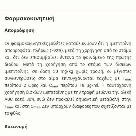
Φαρμακοκινητική
Απορρόφηση
Οι φαρμακοκινητικές μελέτες καταδεικνύουν ότι η ιμεπιτοΐνη
απορροφάται πλήρως (>92%), μετά τη χορήγηση από το στόμα
και ότι δεν επισυμβαίνει έντονα το φαινόμενο της πρώτης
διόδου. Μετά τη χορήγηση από το στόμα των δισκίων
ιμεπιτοΐνης, σε δόση 30 mg/kg χωρίς τροφή, οι μέγιστες
συγκεντρώσεις στο αίμα επιτυγχάνονται ταχέως με T
max
περίπου 2 ώρες και C
περίπου 18 μg/ml. Η ταυτόχρονη
max
χορήγηση δισκίων ιμεπιτοΐνης με την τροφή μειώνει την ολική
AUC κατά 30%, ενώ δεν προκαλεί σημαντική μεταβολή στην
T
και στη C
. Δεν υπάρχουν διαφορές που σχετίζονται με
max
max
το φύλο.
Κατανομή