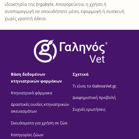
ιδιοκτησία της Ergobyte. Απαγορεύεται η χρήση ή
αναπαραγωγή σε οποιοδήποτε μέσο, εφαρμογή ή συσκευή
χωρίς γραπτή άδεια.
®
Vet
Βάση δεδομένων
Σχετικά
κτηνιατρικών φαρμάκων
Τι είναι το GalinosVet.gr;
Κτηνιατρικά φάρμακα
Διαφημιστική προβολή
Δραστικές ουσίες κτηνιατρικών
Συχνές ερωτήσεις
σκευασμάτων
Σκευάσματα για χρήση σε ζώα
Κατηγορίες ζώων