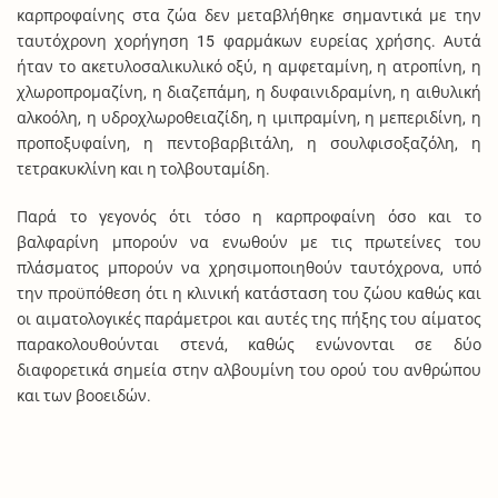
καρπροφαίνης στα ζώα δεν μεταβλήθηκε σημαντικά με την
ταυτόχρονη χορήγηση 15 φαρμάκων ευρείας χρήσης. Αυτά
ήταν το ακετυλοσαλικυλικό οξύ, η αμφεταμίνη, η ατροπίνη, η
χλωροπρομαζίνη, η διαζεπάμη, η δυφαινιδραμίνη, η αιθυλική
αλκοόλη, η υδροχλωροθειαζίδη, η ιμιπραμίνη, η μεπεριδίνη, η
προποξυφαίνη, η πεντοβαρβιτάλη, η σουλφισοξαζόλη, η
τετρακυκλίνη και η τολβουταμίδη.
Παρά το γεγονός ότι τόσο η καρπροφαίνη όσο και το
βαλφαρίνη μπορούν να ενωθούν με τις πρωτείνες του
πλάσματος μπορούν να χρησιμοποιηθούν ταυτόχρονα, υπό
την προϋπόθεση ότι η κλινική κατάσταση του ζώου καθώς και
οι αιματολογικές παράμετροι και αυτές της πήξης του αίματος
παρακολουθούνται στενά, καθώς ενώνονται σε δύο
διαφορετικά σημεία στην αλβουμίνη του ορού του ανθρώπου
και των βοοειδών.