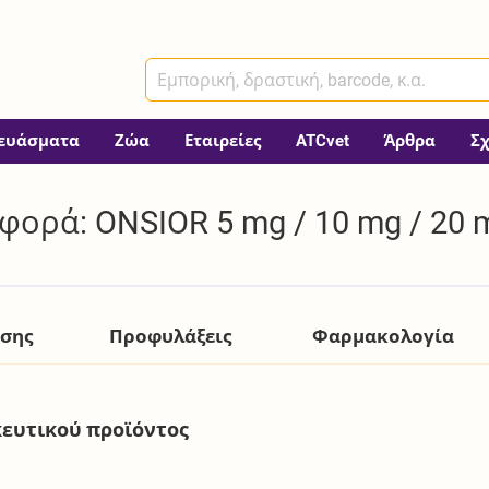
ευάσματα
Ζώα
Εταιρείες
ATCvet
Άρθρα
Σ
ορά: ONSIOR 5 mg / 10 mg / 20 m
ήσης
Προφυλάξεις
Φαρμακολογία
ευτικού προϊόντος