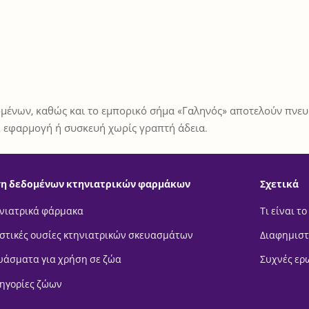
μένων, καθώς και το εμπορικό σήμα «Γαληνός» αποτελούν πνευμ
 εφαρμογή ή συσκευή χωρίς γραπτή άδεια.
η δεδομένων κτηνιατρικών φαρμάκων
Σχετικά
νιατρικά φάρμακα
Τι είναι το
στικές ουσίες κτηνιατρικών σκευασμάτων
Διαφημιστ
υάσματα για χρήση σε ζώα
Συχνές ερ
ηγορίες ζώων