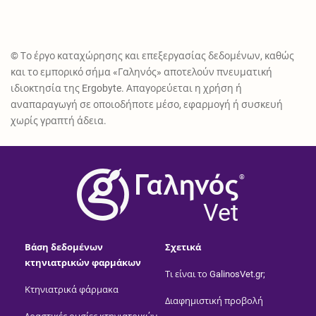
© Το έργο καταχώρησης και επεξεργασίας δεδομένων, καθώς
και το εμπορικό σήμα «Γαληνός» αποτελούν πνευματική
ιδιοκτησία της Ergobyte. Απαγορεύεται η χρήση ή
αναπαραγωγή σε οποιοδήποτε μέσο, εφαρμογή ή συσκευή
χωρίς γραπτή άδεια.
®
Vet
Βάση δεδομένων
Σχετικά
κτηνιατρικών φαρμάκων
Τι είναι το GalinosVet.gr;
Κτηνιατρικά φάρμακα
Διαφημιστική προβολή