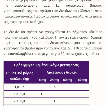
mg μαροπιτάντης ανά kg σωματικού βάρους,
χρησιμοποιώντας τον αριθμό των δισκίων που δίνονται στον
παρακάτω πίνακα. Τα δισκία σπάνε εύκολα εύκολα κατά μήκος
της εγκοπής που υπάρχει.
Τα δισκία θα πρέπει να χορηγούνται τουλάχιστον μία ώρα
πριν την έναρξη του ταξιδιού. Η αντιεμετική δράση διαρκεί
περίπου 12 ώρες, το οποίο διευκολύνει, αφού επιτρέπει τη
χορήγηση το βράδυ πριν το πρωινό ταξίδι. Η θεραπεία μπορεί
να επαναλαμβάνεται το μέγιστο για δύο συνεχόμενες ημέρες.
Πρόληψη του εμέτου λόγω μεταφοράς
Αριθμός σε δισκία
Σωματικό βάρος
σκύλου (kg)
16 mg
24 mg
60 mg
160 mg
1,0-1,5
½
1,6–2,0
1
2,1–3,0
1