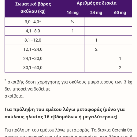
Αριθμός σε δισκία
Σωματικό βάρος
σκύλου (kg)
16 mg
24 mg
60 mg
3,0–4,0*
½
4,1–8,0
1
8,1–12,0
1
12,1–24,0
2
24,1–30,0
1
30,1–60,0
2
*
ακριβής δόση χορήγησης για σκύλους μικρότερους των 3 kg
δεν μπορεί να δοθεί με
ακρίβεια.
Για πρόληψη του εμέτου λόγω μεταφοράς (μόνο για
σκύλους ηλικίας 16 εβδομάδων ή μεγαλύτερους)
Για πρόληψη του εμέτου λόγω μεταφοράς. Τα δισκία Cerenia θα
πρέπει να χορηγούνται μία φορά ημερησίως, στη δόση των 8