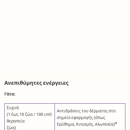
Ανεπιθύμητες ενέργειες
Γάτα:
Συχνά
Αντιδράσεις του δέρματος στο
(1 έως 10 ζώα / 100 υπό
σημείο εφαρμογής (όπως
θεραπεία
#
Ερύθημα, Κνησμός, Αλωπεκία)
ζώα)