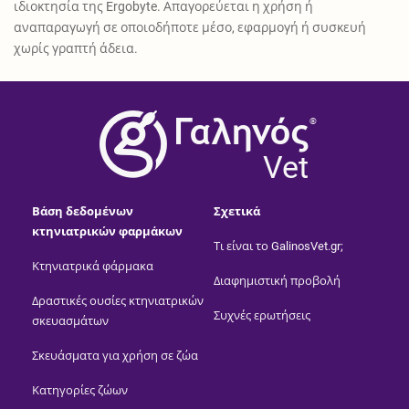
ιδιοκτησία της Ergobyte. Απαγορεύεται η χρήση ή
αναπαραγωγή σε οποιοδήποτε μέσο, εφαρμογή ή συσκευή
χωρίς γραπτή άδεια.
®
Vet
Βάση δεδομένων
Σχετικά
κτηνιατρικών φαρμάκων
Τι είναι το GalinosVet.gr;
Κτηνιατρικά φάρμακα
Διαφημιστική προβολή
Δραστικές ουσίες κτηνιατρικών
Συχνές ερωτήσεις
σκευασμάτων
Σκευάσματα για χρήση σε ζώα
Κατηγορίες ζώων