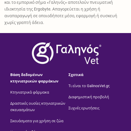
και το εμπορικό σήμα «Γαληνός» αποτελούν πνευματική
ιδιοκτησία της Ergobyte. Απαγορεύεται η χρήση ή
αναπαραγωγή σε οποιοδήποτε μέσο, εφαρμογή ή συσκευή
χωρίς γραπτή άδεια.
®
Vet
Βάση δεδομένων
Σχετικά
κτηνιατρικών φαρμάκων
Τι είναι το GalinosVet.gr;
Κτηνιατρικά φάρμακα
Διαφημιστική προβολή
Δραστικές ουσίες κτηνιατρικών
Συχνές ερωτήσεις
σκευασμάτων
Σκευάσματα για χρήση σε ζώα