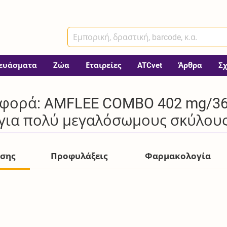
ευάσματα
Ζώα
Εταιρείες
ATCvet
Άρθρα
Σ
φορά: AMFLEE COMBO 402 mg/361
 για πολύ μεγαλόσωμους σκύλου
ήσης
Προφυλάξεις
Φαρμακολογία