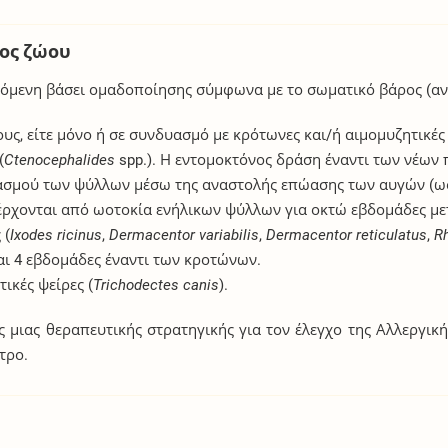
δος ζώου
ζόμενη βάσει ομαδοποίησης σύμφωνα με το σωματικό βάρος (αν
, είτε μόνο ή σε συνδυασμό με κρότωνες και/ή αιμομυζητικές 
(
Ctenocephalides
spp.). Η εντομοκτόνος δράση έναντι των νέων
ασμού των ψύλλων μέσω της αναστολής επώασης των αυγών (ω
χονται από ωοτοκία ενήλικων ψύλλων για οκτώ εβδομάδες με
 (
Ixodes ricinus
,
Dermacentor variabilis
,
Dermacentor reticulatus
,
R
αι 4 εβδομάδες έναντι των κροτώνων.
κές ψείρες (
Trichodectes canis
).
 μιας θεραπευτικής στρατηγικής για τον έλεγχο της Αλλεργικ
τρο.