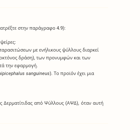
ατρέξτε στην παράγραφο 4.9):
ψείρες:
 παρασιτώσεων με ενήλικους ψύλλους διαρκεί
οκτόνος δράση), των προνυμφών και των
τά την εφαρμογή.
hipicephalus sanguineus
). Το προϊόν έχει μια
ής Δερματίτιδας από Ψύλλους (ΑΨΔ), όταν αυτή