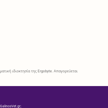
ατική ιδιοκτησία της Ergobyte. Απαγορεύεται
 GalinosVet.gr;