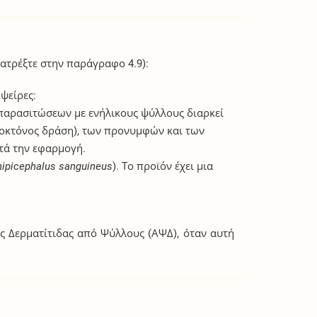
ατρέξτε στην παράγραφο 4.9):
ψείρες:
 παρασιτώσεων με ενήλικους ψύλλους διαρκεί
οκτόνος δράση), των προνυμφών και των
τά την εφαρμογή.
hipicephalus sanguineus
). Το προϊόν έχει μια
ής Δερματίτιδας από Ψύλλους (ΑΨΔ), όταν αυτή