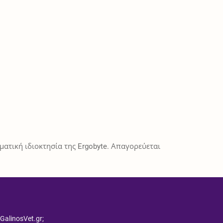
ατική ιδιοκτησία της Ergobyte. Απαγορεύεται
 GalinosVet.gr;