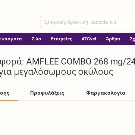
ευάσματα
Ζώα
Εταιρείες
ATCvet
Άρθρα
Σ
φορά: AMFLEE COMBO 268 mg/241
 για μεγαλόσωμους σκύλους
ήσης
Προφυλάξεις
Φαρμακολογία