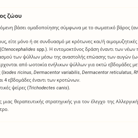
δος ζώου
ζόμενη βάσει ομαδοποίησης σύμφωνα με το σωματικό βάρος (αν
, είτε μόνο ή σε συνδυασμό με κρότωνες και/ή αιμομυζητικές 
(
Ctenocephalides
spp.). Η εντομοκτόνος δράση έναντι των νέων
ασμού των ψύλλων μέσω της αναστολής επώασης των αυγών (ω
χονται από ωοτοκία ενήλικων ψύλλων για οκτώ εβδομάδες με
 (
Ixodes ricinus
,
Dermacentor variabilis
,
Dermacentor reticulatus
,
R
αι 4 εβδομάδες έναντι των κροτώνων.
κές ψείρες (
Trichodectes canis
).
 μιας θεραπευτικής στρατηγικής για τον έλεγχο της Αλλεργικ
τρο.