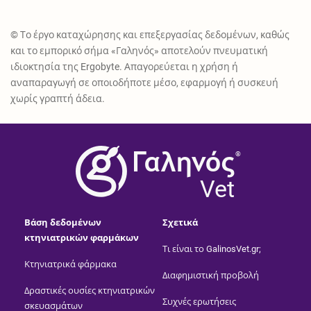
© Το έργο καταχώρησης και επεξεργασίας δεδομένων, καθώς
και το εμπορικό σήμα «Γαληνός» αποτελούν πνευματική
ιδιοκτησία της Ergobyte. Απαγορεύεται η χρήση ή
αναπαραγωγή σε οποιοδήποτε μέσο, εφαρμογή ή συσκευή
χωρίς γραπτή άδεια.
®
Vet
Βάση δεδομένων
Σχετικά
κτηνιατρικών φαρμάκων
Τι είναι το GalinosVet.gr;
Κτηνιατρικά φάρμακα
Διαφημιστική προβολή
Δραστικές ουσίες κτηνιατρικών
Συχνές ερωτήσεις
σκευασμάτων