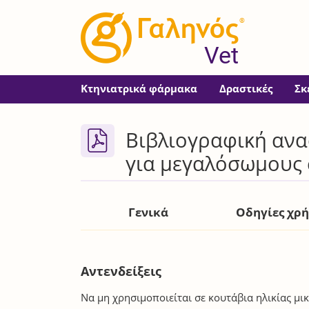
®
Vet
Κτηνιατρικά φάρμακα
Δραστικές
Σκ
Βιβλιογραφική ανα
για μεγαλόσωμους
Γενικά
Οδηγίες χρ
Αντενδείξεις
Να μη χρησιμοποιείται σε κουτάβια ηλικίας μ