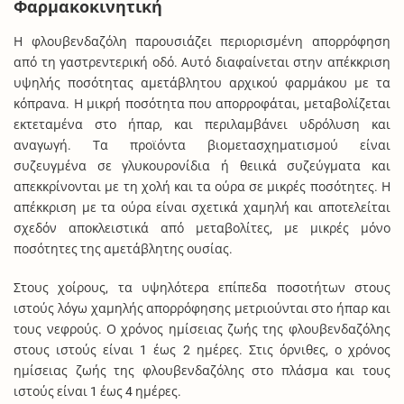
Φαρμακοκινητική
Η φλουβενδαζόλη παρουσιάζει περιορισμένη απορρόφηση
από τη γαστρεντερική οδό. Αυτό διαφαίνεται στην απέκκριση
υψηλής ποσότητας αμετάβλητου αρχικού φαρμάκου με τα
κόπρανα. Η μικρή ποσότητα που απορροφάται, μεταβολίζεται
εκτεταμένα στο ήπαρ, και περιλαμβάνει υδρόλυση και
αναγωγή. Τα προϊόντα βιομετασχηματισμού είναι
συζευγμένα σε γλυκουρονίδια ή θειικά συζεύγματα και
απεκκρίνονται με τη χολή και τα ούρα σε μικρές ποσότητες. Η
απέκκριση με τα ούρα είναι σχετικά χαμηλή και αποτελείται
σχεδόν αποκλειστικά από μεταβολίτες, με μικρές μόνο
ποσότητες της αμετάβλητης ουσίας.
Στους χοίρους, τα υψηλότερα επίπεδα ποσοτήτων στους
ιστούς λόγω χαμηλής απορρόφησης μετριούνται στο ήπαρ και
τους νεφρούς. Ο χρόνος ημίσειας ζωής της φλουβενδαζόλης
στους ιστούς είναι 1 έως 2 ημέρες. Στις όρνιθες, ο χρόνος
ημίσειας ζωής της φλουβενδαζόλης στο πλάσμα και τους
ιστούς είναι 1 έως 4 ημέρες.