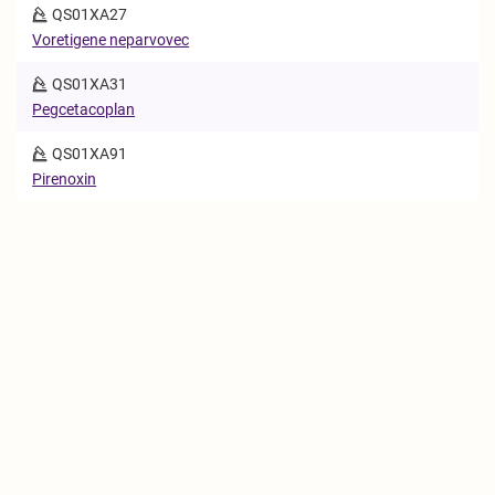
QS01XA27
Voretigene neparvovec
QS01XA31
Pegcetacoplan
QS01XA91
Pirenoxin