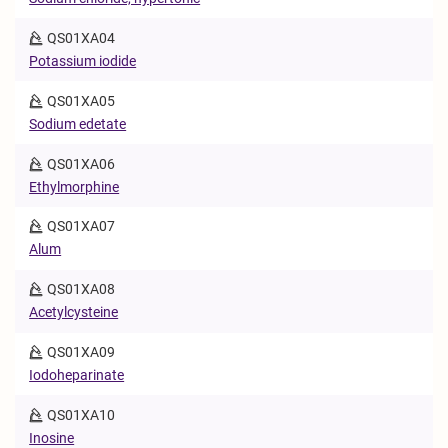
QS01XA04
Potassium iodide
QS01XA05
Sodium edetate
QS01XA06
Ethylmorphine
QS01XA07
Alum
QS01XA08
Acetylcysteine
QS01XA09
Iodoheparinate
QS01XA10
Inosine