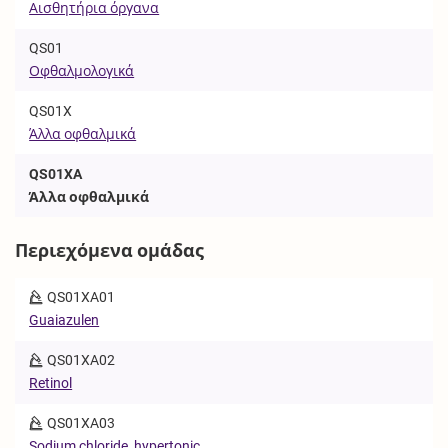
Αισθητήρια όργανα
QS01
Οφθαλμολογικά
QS01X
Άλλα οφθαλμικά
QS01XA
Άλλα οφθαλμικά
Περιεχόμενα ομάδας
QS01XA01
Guaiazulen
QS01XA02
Retinol
QS01XA03
Sodium chloride, hypertonic