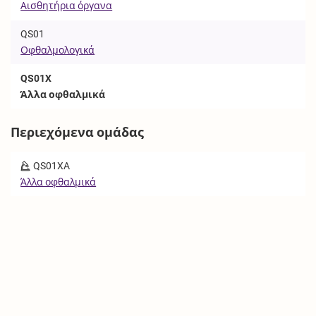
Αισθητήρια όργανα
QS01
Οφθαλμολογικά
QS01X
Άλλα οφθαλμικά
Περιεχόμενα ομάδας
QS01XA
Άλλα οφθαλμικά