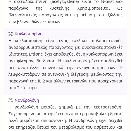
Η ακετυλοκυστεΐνη (acetylcysteine) είναι το Ν-ακετυλο-
παράγωγο της κυστεΐνης. Χρησιμοποιείται ως
βλεννολυτικός παράγοντας για τη μείωση του ιξώδους
των βλεννωδών εκκρίσεων.
Κυκλοσπορίνη
Η κυκλοσπορίνη είναι ένας κυκλικός πολυπεπτιδικός
ανοσορρυθμιστικός παράγοντας με ανοσοκατασταλτικές
ιδιότητες. Επίσης, έχει αποδειχθεί ότι η κυκλοσπορίνη έχει
αντιφλεγμονώδη δράση. Η κυκλοσπορίνη έχει αποδειχθεί
ότι αναστέλλει επιλεκτικά την ενεργοποίηση των Τ-
λεμφοκυττάρων σε αντιγονική διέγερση, μειώνοντας την
παραγωγή της IL-2 και άλλων κυτοκινών που προέρχονται
από Τ-κύτταρα.
Νανδρολόνη
Η νανδρολόνη μοιάζει χημικά με την τεστοστερόνη.
Συγκρινόμενη με αυτήν έχει ισχυρότερη αναβολική δράση
αλλά μικρότερη ανδρογονική. Η νανδρολόνη έχει δειχθεί
ότι επηρεάζει θετικά τον μεταβολισμό του ασβεστίου και