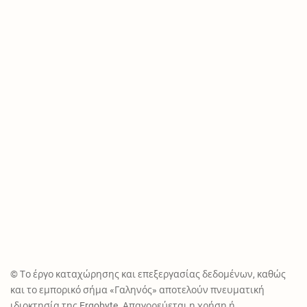
© Το έργο καταχώρησης και επεξεργασίας δεδομένων, καθώς
και το εμπορικό σήμα «Γαληνός» αποτελούν πνευματική
ιδιοκτησία της Ergobyte. Απαγορεύεται η χρήση ή