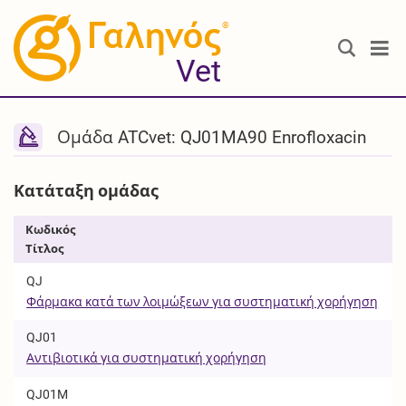
®
Vet
Ομάδα ATCvet: QJ01MA90 Enrofloxacin
Κατάταξη ομάδας
Κωδικός
Τίτλος
QJ
Φάρμακα κατά των λοιμώξεων για συστηματική χορήγηση
QJ01
Αντιβιοτικά για συστηματική χορήγηση
QJ01M