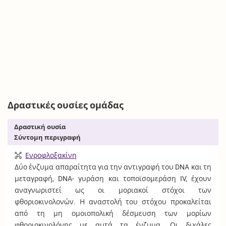
Δραστικές ουσίες ομάδας
Δραστική ουσία
Σύντομη περιγραφή
Ενροφλοξακίνη
Δύο ένζυμα απαραίτητα για την αντιγραφή του DNA και τη
μεταγραφή, DNA- γυράση και τοποϊσομεράση IV, έχουν
αναγνωριστεί ως οι μοριακοί στόχοι των
φθοριοκινολονών. Η αναστολή του στόχου προκαλείται
από τη μη ομοιοπολική δέσμευση των μορίων
φθοριοκινολόνης με αυτά τα ένζυμα. Οι διχάλες