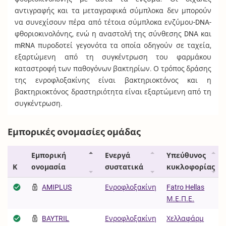
αντιγραφής και τα μεταγραφικά σύμπλοκα δεν μπορούν
να συνεχίσουν πέρα από τέτοια σύμπλοκα ενζύμου-DNA-
φθοριοκινολόνης, ενώ η αναστολή της σύνθεσης DNA και
mRNA πυροδοτεί γεγονότα τα οποία οδηγούν σε ταχεία,
εξαρτώμενη από τη συγκέντρωση του φαρμάκου
καταστροφή των παθογόνων βακτηρίων. Ο τρόπος δράσης
της ενροφλοξακίνης είναι βακτηριοκτόνος και η
βακτηριοκτόνος δραστηριότητα είναι εξαρτώμενη από τη
συγκέντρωση.
Εμπορικές ονομασίες ομάδας
Εμπορική
Ενεργά
Υπεύθυνος
Κ
ονομασία
συστατικά
κυκλοφορίας
AMIPLUS
Ενροφλοξακίνη
Fatro Hellas
Μ.Ε.Π.Ε.
BAYTRIL
Ενροφλοξακίνη
Χελλαφάρμ