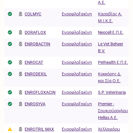
Α.Ε.
COLMYC
Ενροφλοξακίνη
Καραβίας Α.
Μ.Ι.Κ.Ε.
DORAFLOX
Ενροφλοξακίνη
Neocell Ε.Π.Ε.
ENROBACTIN
Ενροφλοξακίνη
Le Vet Beheer
B.V.
ENROCAT
Ενροφλοξακίνη
Pethealth Ε.Π.Ε.
ENRODEXIL
Ενροφλοξακίνη
Κοκκόρης Δ.
και Σία Ο.Ε.
ENROFLOXACIN
Ενροφλοξακίνη
S.P. Veterinaria
ENROSYVA
Ενροφλοξακίνη
Premier -
Σουκιούρογλου
Hellas Α.Ε.
ENROTRIL MAX
Ενροφλοξακίνη
Χελλαφάρμ