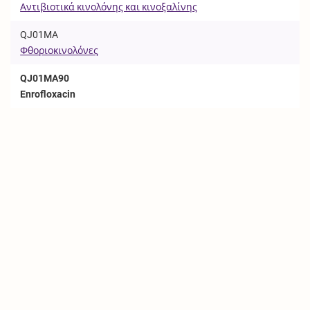
Αντιβιοτικά κινολόνης και κινοξαλίνης
QJ01MA
Φθοριοκινολόνες
QJ01MA90
Enrofloxacin