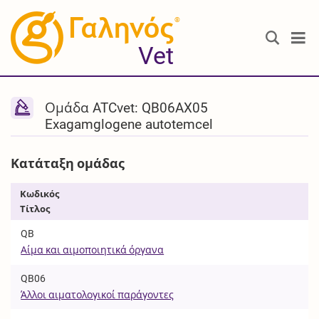
®
Vet
Ομάδα ATCvet: QB06AX05
Exagamglogene autotemcel
Κατάταξη ομάδας
Κωδικός
Τίτλος
QB
Αίμα και αιμοποιητικά όργανα
QB06
Άλλοι αιματολογικοί παράγοντες