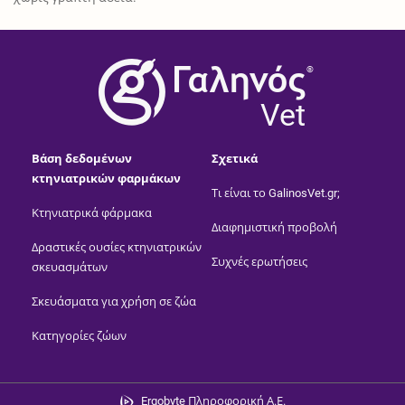
®
Vet
Βάση δεδομένων
Σχετικά
κτηνιατρικών φαρμάκων
Τι είναι το GalinosVet.gr;
Κτηνιατρικά φάρμακα
Διαφημιστική προβολή
Δραστικές ουσίες κτηνιατρικών
Συχνές ερωτήσεις
σκευασμάτων
Σκευάσματα για χρήση σε ζώα
Κατηγορίες ζώων
Ergobyte Πληροφορική Α.Ε.