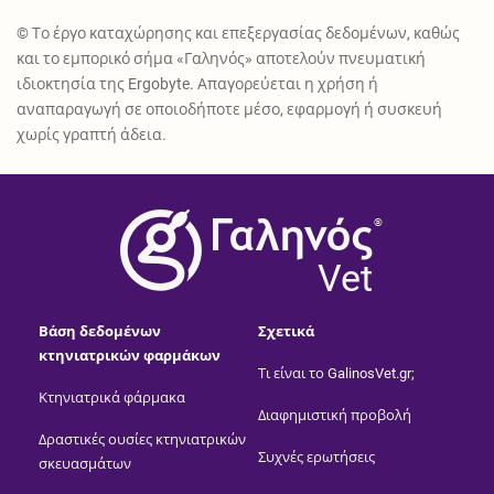
© Το έργο καταχώρησης και επεξεργασίας δεδομένων, καθώς
και το εμπορικό σήμα «Γαληνός» αποτελούν πνευματική
ιδιοκτησία της Ergobyte. Απαγορεύεται η χρήση ή
αναπαραγωγή σε οποιοδήποτε μέσο, εφαρμογή ή συσκευή
χωρίς γραπτή άδεια.
®
Vet
Βάση δεδομένων
Σχετικά
κτηνιατρικών φαρμάκων
Τι είναι το GalinosVet.gr;
Κτηνιατρικά φάρμακα
Διαφημιστική προβολή
Δραστικές ουσίες κτηνιατρικών
Συχνές ερωτήσεις
σκευασμάτων