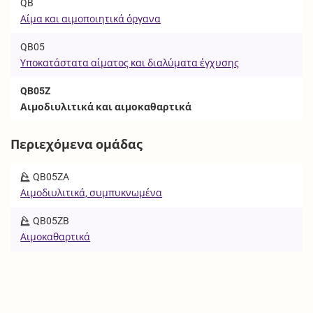
QB
Αίμα και αιμοποιητικά όργανα
QB05
Υποκατάστατα αίματος και διαλύματα έγχυσης
QB05Z
Αιμοδιυλιτικά και αιμοκαθαρτικά
Περιεχόμενα ομάδας
QB05ZA
Αιμοδιυλιτικά, συμπυκνωμένα
QB05ZB
Αιμοκαθαρτικά