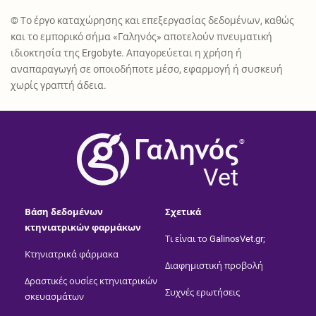
© Το έργο καταχώρησης και επεξεργασίας δεδομένων, καθώς
και το εμπορικό σήμα «Γαληνός» αποτελούν πνευματική
ιδιοκτησία της Ergobyte. Απαγορεύεται η χρήση ή
αναπαραγωγή σε οποιοδήποτε μέσο, εφαρμογή ή συσκευή
χωρίς γραπτή άδεια.
®
Vet
Βάση δεδομένων
Σχετικά
κτηνιατρικών φαρμάκων
Τι είναι το GalinosVet.gr;
Κτηνιατρικά φάρμακα
Διαφημιστική προβολή
Δραστικές ουσίες κτηνιατρικών
Συχνές ερωτήσεις
σκευασμάτων