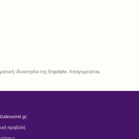
ατική ιδιοκτησία της Ergobyte. Απαγορεύεται
 GalinosVet.gr;
ική προβολή
ωτήσεις