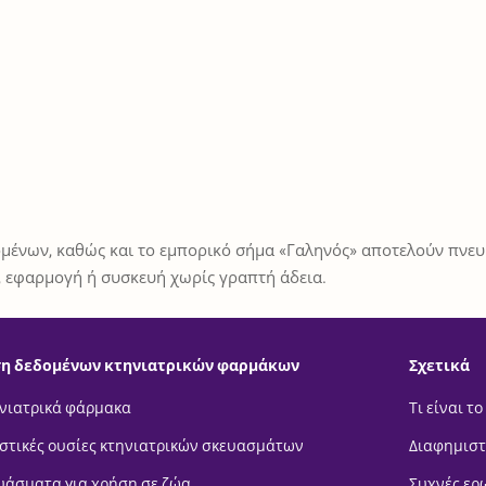
μένων, καθώς και το εμπορικό σήμα «Γαληνός» αποτελούν πνευμ
 εφαρμογή ή συσκευή χωρίς γραπτή άδεια.
η δεδομένων κτηνιατρικών φαρμάκων
Σχετικά
νιατρικά φάρμακα
Τι είναι το
στικές ουσίες κτηνιατρικών σκευασμάτων
Διαφημιστ
υάσματα για χρήση σε ζώα
Συχνές ερ