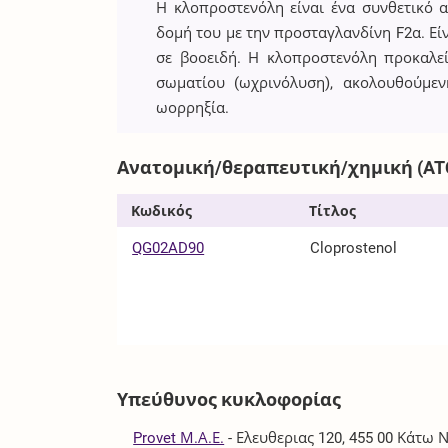
Η κλοπροστενόλη είναι ένα συνθετικό 
δομή του με την προσταγλανδίνη F2α. Εί
σε βοοειδή. Η κλοπροστενόλη προκαλε
σωματίου (ωχρινόλυση), ακολουθούμε
ωορρηξία.
Ανατομική/θεραπευτική/χημική (AT
Κωδικός
Τίτλος
QG02AD90
Cloprostenol
Υπεύθυνος κυκλοφορίας
Provet Μ.Α.Ε.
-
Ελευθεριας 120, 455 00 Κάτω