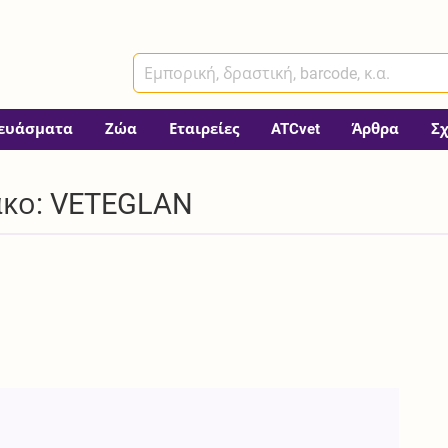
ευάσματα
Ζώα
Εταιρείες
ATCvet
Άρθρα
Σ
ακο: VETEGLAN