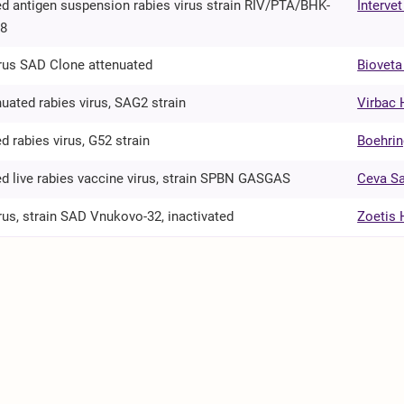
ed antigen suspension rabies virus strain RIV/PTA/BHK-
Intervet
 8
irus SAD Clone attenuated
Bioveta
nuated rabies virus, SAG2 strain
Virbac 
ed rabies virus, G52 strain
Boehrin
d live rabies vaccine virus, strain SPBN GASGAS
Ceva Sa
rus, strain SAD Vnukovo-32, inactivated
Zoetis 