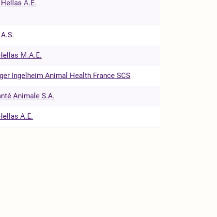
 Hellas Α.Ε.
 A.S.
Hellas Μ.Α.Ε.
ger Ingelheim Animal Health France SCS
nté Animale S.A.
Hellas Α.Ε.