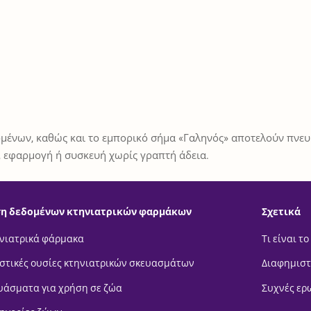
μένων, καθώς και το εμπορικό σήμα «Γαληνός» αποτελούν πνευμ
 εφαρμογή ή συσκευή χωρίς γραπτή άδεια.
η δεδομένων κτηνιατρικών φαρμάκων
Σχετικά
νιατρικά φάρμακα
Τι είναι το
στικές ουσίες κτηνιατρικών σκευασμάτων
Διαφημιστ
υάσματα για χρήση σε ζώα
Συχνές ερ