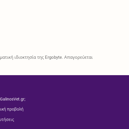
ατική ιδιοκτησία της Ergobyte. Απαγορεύεται
 GalinosVet.gr;
ική προβολή
ωτήσεις