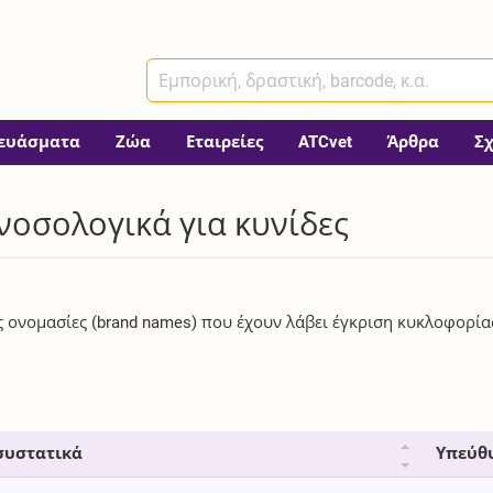
ευάσματα
Ζώα
Εταιρείες
ATCvet
Άρθρα
Σ
νοσολογικά για κυνίδες
ές ονομασίες (brand names) που έχουν λάβει έγκριση κυκλοφορία
συστατικά
Υπεύθ