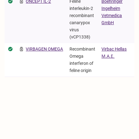
ONCEPT IL-2
Feline
Boehringer
interleukin-2
Ingelheim
recombinant
Vetmedica
canarypox
GmbH
virus
(vCP1338)
VIRBAGEN OMEGA
Recombinant
Virbac Hellas
Omega
Μ.Α.Ε.
interferon of
feline origin