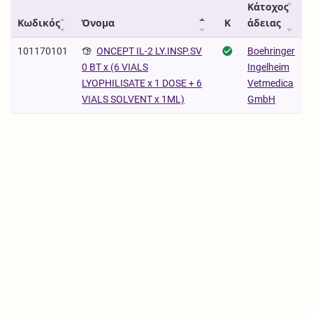
Κάτοχος
Κωδικός
Όνομα
Κ
άδειας
101170101
ONCEPT IL-2 LY.INSP.SV
Boehringer
Ingelheim
0 BT x (6 VIALS
Vetmedica
LYOPHILISATE x 1 DOSE + 6
GmbH
VIALS SOLVENT x 1ML)